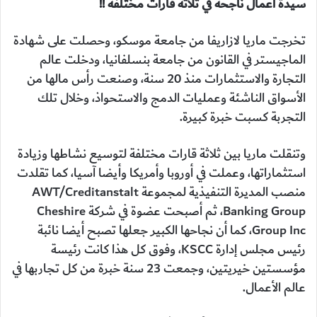
سيدة أعمال ناجحة في ثلاثة قارات مختلفة
!!
تخرجت ماريا لازاريفا من جامعة موسكو، وحصلت على شهادة
الماجيستر في القانون من جامعة بنسلفانيا، ودخلت عالم
التجارة والاستثمارات منذ 20 سنة، وصنعت رأس مالها من
الأسواق الناشئة وعمليات الدمج والاستحواذ، وخلال تلك
التجربة كسبت خبرة كبيرة.
وتنقلت ماريا بين ثلاثة قارات مختلفة لتوسيع نشاطها وزيادة
استثماراتها، وعملت في أوروبا وأمريكا وأيضا آسيا، كما تقلدت
منصب المديرة التنفيذية لمجموعة AWT/Creditanstalt
Banking Group، ثم أصبحت عضوة في شركة Cheshire
Group Inc، كما أن نجاحها الكبير جعلها تصبح أيضا نائبة
رئيس مجلس إدارة KSCC، وفوق كل هذا كانت رئيسة
مؤسستين خيريتين، وجمعت 23 سنة خبرة من كل تجاربها في
عالم الأعمال.