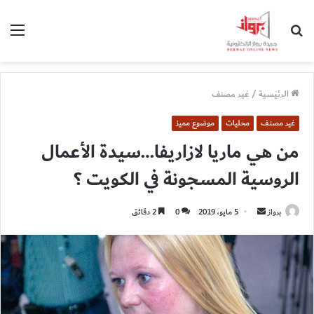
بحث
الق
عن
الرئيسية
/
غير مصنف
غير مصنف
محليات
موضوع مميز
من هي ماريا لازاريفا…سيدة الأعمال
الروسية المسجونة في الكويت ؟
أرسل
برواز
5 مايو، 2019
0
2 دقائق
بريدا
إلكترونيا