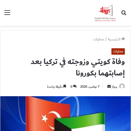
بحث
الق
عن
الرئيسية
/
محليات
محليات
وفاة كويتي وزوجته في تركيا بعد
إصابتهما بكورونا
أرسل
برواز
7 نوفمبر، 2020
0
دقيقة واحدة
بريدا
إلكترونيا