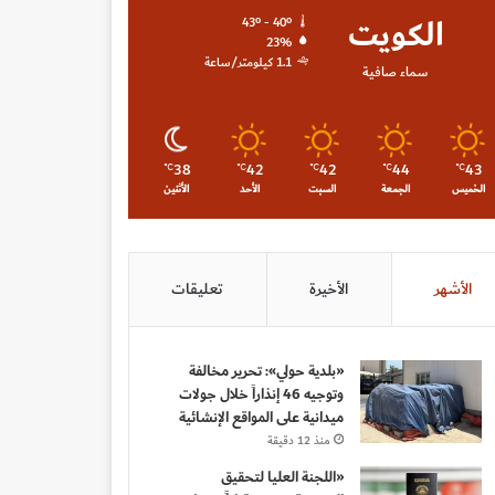
الكويت
43º - 40º
23%
1.1 كيلومتر/ساعة
سماء صافية
38
42
42
44
43
℃
℃
℃
℃
℃
الخميس
الجمعة
السبت
الأحد
الأثنين
الأشهر
الأخيرة
تعليقات
«بلدية حولي»: تحرير مخالفة
وتوجيه 46 إنذاراً خلال جولات
ميدانية على المواقع الإنشائية
منذ 12 دقيقة
«اللجنة العليا لتحقيق