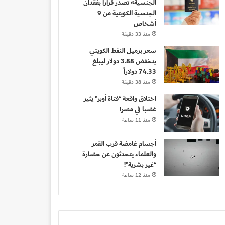
الجنسية» تصدر قراراً بفقدان
الجنسية الكويتية من 9
أشخاص
منذ 33 دقيقة
سعر برميل النفط الكويتي
ينخفض 3.88 دولار ليبلغ
74.33 دولاراً
منذ 38 دقيقة
اختلاق واقعة “فتاة أوبر” يثير
غضبا في مصر!
منذ 11 ساعة
أجسام غامضة قرب القمر
والعلماء يتحدثون عن حضارة
“غير بشرية”!
منذ 12 ساعة