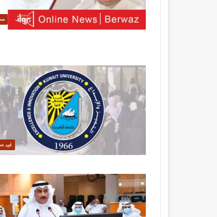
مح
غير م