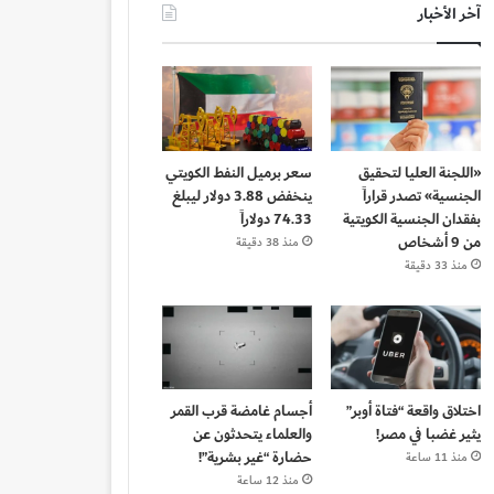
آخر الأخبار
«اللجنة العليا لتحقيق
سعر برميل النفط الكويتي
الجنسية» تصدر قراراً
ينخفض 3.88 دولار ليبلغ
بفقدان الجنسية الكويتية
74.33 دولاراً
من 9 أشخاص
منذ 38 دقيقة
منذ 33 دقيقة
اختلاق واقعة “فتاة أوبر”
أجسام غامضة قرب القمر
يثير غضبا في مصر!
والعلماء يتحدثون عن
حضارة “غير بشرية”!
منذ 11 ساعة
منذ 12 ساعة