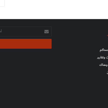
أدخل
بريدك
الإلكتروني
محاكم
 وتقارير
وهناك