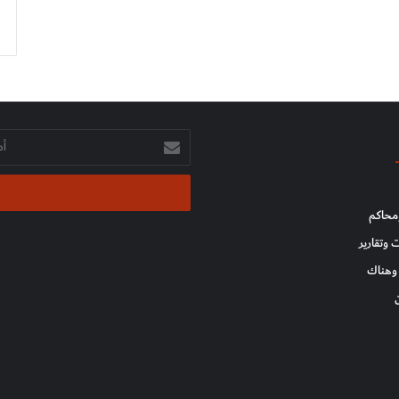
أدخل
بريدك
الإلكتروني
محاكم
 وتقارير
وهناك