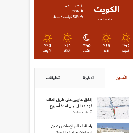
الكويت
42º - 36º
28%
5.84 كيلومتر/ساعة
سماء صافية
45
44
40
39
42
℃
℃
℃
℃
℃
السبت
الأحد
الأثنين
الثلاثاء
الأربعاء
الأشهر
الأخيرة
تعليقات
إغلاق حارتين على طريق الملك
فهد مقابل بيان لمدة أسبوع
منذ 7 ساعات
رابطة العالم الإسلامي تدين
اعتداءات ميليشيا الحوثي