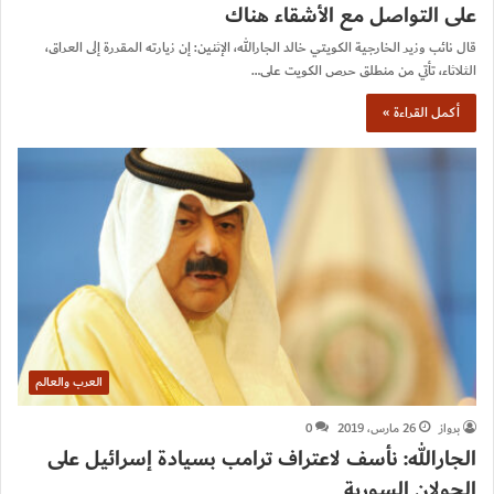
على التواصل مع الأشقاء هناك
قال نائب وزير الخارجية الكويتي خالد الجارالله، الإثنين: إن زيارته المقررة إلى العراق،
الثلاثاء، تأتي من منطلق حرص الكويت على…
أكمل القراءة »
العرب والعالم
برواز
26 مارس، 2019
0
الجارالله: نأسف لاعتراف ترامب بسيادة إسرائيل على
الجولان السورية