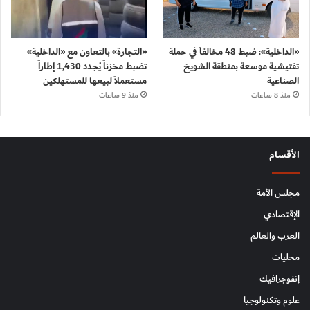
«الداخلية»: ضبط 48 مخالفاً في حملة
«التجارة» بالتعاون مع «الداخلية»
تفتيشية موسعة بمنطقة الشويخ
تضبط مخزناً يُجدد 1,430 إطاراً
الصناعية
مستعملاً لبيعها للمستهلكين
منذ 8 ساعات
منذ 9 ساعات
الأقسام
مجلس الأمة
الإقتصادي
العرب والعالم
محليات
إنفوجرافيك
علوم وتكنولوجيا