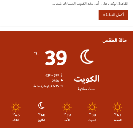
القاهرة، ليكون على رأس وفد الكويت المشارك ضمن…
أكمل القراءة »
حالة الطقس
39
℃
الكويت
43º - 37º
23%
6.35 كيلومتر/ساعة
سماء صافية
45
40
39
39
43
℃
℃
℃
℃
℃
الجمعة
السبت
الأحد
الأثنين
الثلاثاء