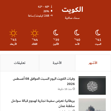
الكويت
41º - 40º
26%
2.68 كيلومتر/ساعة
سماء صافية
45
44
39
40
41
℃
℃
℃
℃
℃
السبت
الأحد
الأثنين
الثلاثاء
الأربعاء
الأشهر
الأخيرة
تعليقات
وفيات الكويت اليوم السبت الموافق 08 أغسطس
2026
منذ 16 دقيقة
بريطانيا: تعرض سفينة تجارية لهجوم قبالة سواحل
سلطنة عمان