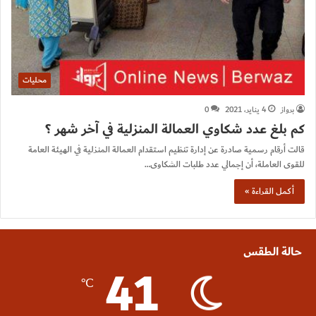
محليات
برواز
4 يناير، 2021
0
كم بلغ عدد شكاوي العمالة المنزلية في آخر شهر ؟
قالت أرقام رسمية صادرة عن إدارة تنظيم استقدام العمالة المنزلية في الهيئة العامة
للقوى العاملة، أن إجمالي عدد طلبات الشكاوى…
أكمل القراءة »
حالة الطقس
41
℃