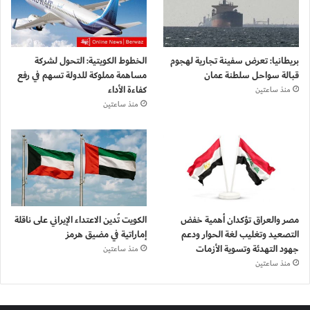
بريطانيا: تعرض سفينة تجارية لهجوم
الخطوط الكويتية: التحول لشركة
قبالة سواحل سلطنة عمان
مساهمة مملوكة للدولة تسهم في رفع
كفاءة الأداء
منذ ساعتين
منذ ساعتين
مصر والعراق تؤكدان أهمية خفض
الكويت تُدين الاعتداء الإيراني على ناقلة
التصعيد وتغليب لغة الحوار ودعم
إماراتية في مضيق هرمز
جهود التهدئة وتسوية الأزمات
منذ ساعتين
منذ ساعتين