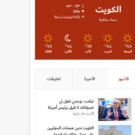
الكويت
44º - 39º
20%
4.51 كيلومتر/ساعة
سماء صافية
45
41
39
41
43
℃
℃
℃
℃
℃
الجمعة
السبت
الأحد
الأثنين
الثلاثاء
الأشهر
الأخيرة
تعليقات
ترامب: زوجتي تقول لي
تصرفاتك لا تليق برئيس أمريكا
منذ 24 دقيقة
الكويت تدين هجمات الحوثيين
على نجران وتؤكد تضامنها