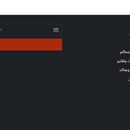
أدخل
بريدك
الإلكتروني
محاكم
 وتقارير
وهناك