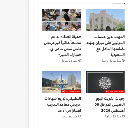
الكويت تدين هجمات
«هيئة الغذاء» تداهم
الحوثيين على نجران وتؤكد
مصنعاً غذائياً غير مرخص
تضامنها الكامل مع
داخل سكن خاص في
السعودية
«مبارك الكبير»
منذ ساعة واحدة
منذ 23 ساعة
وفيات الكويت اليوم
التطبيقي: توزيع شهادات
الخميس الموافق 06
خريجي معاهد التدريب
أغسطس 2026
اعتباراً من الأحد
منذ 23 ساعة
منذ يوم واحد