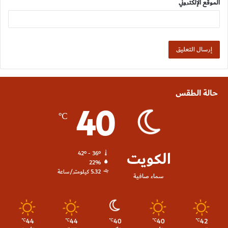
الموقع الإلكتروني
حالة الطقس
40
℃
الكويت
42º - 36º
22%
5.32 كيلومتر/ساعة
سماء صافية
44
44
40
40
42
℃
℃
℃
℃
℃