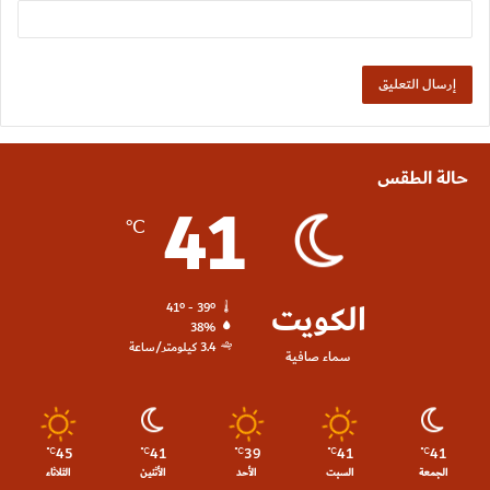
حالة الطقس
41
℃
الكويت
41º - 39º
38%
3.4 كيلومتر/ساعة
سماء صافية
45
41
39
41
41
℃
℃
℃
℃
℃
الجمعة
السبت
الأحد
الأثنين
الثلاثاء