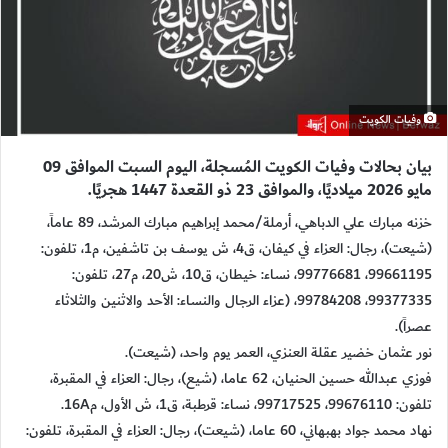
وفيات الكويت
بيان بحالات وفيات الكويت المُسجلة، اليوم السبت الموافق 09
مايو 2026 ميلاديًا، والموافق 23 ذو القعدة 1447 هجريًا.
خزنه مبارك علي الدباهي، أرملة/محمد إبراهيم مبارك المرشد، 89 عاماً،
(شيعت)، رجال: العزاء في كيفان، ق4، ش يوسف بن تاشفين، م1، تلفون:
99661195، 99776681، نساء: خيطان، ق10، ش20، م27، تلفون:
99377335، 99784208، (عزاء الرجال والنساء: الأحد والاثنين والثلاثاء
عصراً).
نور عثمان خضير عقلة العنزي، العمر يوم واحد، (شيعت).
فوزي عبدالله حسين الحنيان، 62 عاما، (شيع)، رجال: العزاء في المقبرة،
تلفون: 99676110، 99717525، نساء: قرطبة، ق1، ش الأول، م16A.
نهاد محمد جواد بهبهاني، 60 عاما، (شيعت)، رجال: العزاء في المقبرة، تلفون: