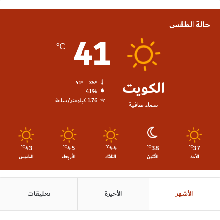
حالة الطقس
41
℃
الكويت
41º - 35º
41%
1.76 كيلومتر/ساعة
سماء صافية
43
45
44
38
37
℃
℃
℃
℃
℃
الأحد
الأثنين
الثلاثاء
الأربعاء
الخميس
الأشهر
الأخيرة
تعليقات