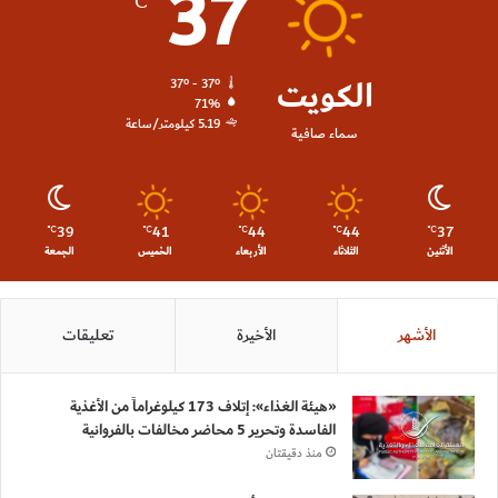
37
℃
الكويت
37º - 37º
71%
5.19 كيلومتر/ساعة
سماء صافية
39
41
44
44
37
℃
℃
℃
℃
℃
الأثنين
الثلاثاء
الأربعاء
الخميس
الجمعة
الأشهر
الأخيرة
تعليقات
«هيئة الغذاء»: إتلاف 173 كيلوغراماً من الأغذية
الفاسدة وتحرير 5 محاضر مخالفات بالفروانية
منذ دقيقتان