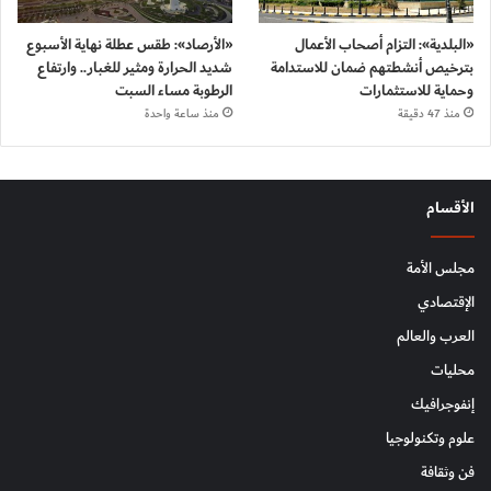
«البلدية»: التزام أصحاب الأعمال
«الأرصاد»: طقس عطلة نهاية الأسبوع
بترخيص أنشطتهم ضمان للاستدامة
شديد الحرارة ومثير للغبار.. وارتفاع
وحماية للاستثمارات
الرطوبة مساء السبت
منذ 47 دقيقة
منذ ساعة واحدة
الأقسام
مجلس الأمة
الإقتصادي
العرب والعالم
محليات
إنفوجرافيك
علوم وتكنولوجيا
فن وثقافة