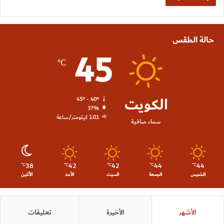
حالة الطقس
45
℃
الكويت
45º - 40º
37%
1.01 كيلومتر/ساعة
سماء صافية
38
42
42
44
44
℃
℃
℃
℃
℃
الخميس
الجمعة
السبت
الأحد
الأثنين
الأشهر
الأخيرة
تعليقات