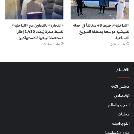
«الداخلية»: ضبط 48 مخالفاً في حملة
«التجارة» بالتعاون مع «الداخلية»
تفتيشية موسعة بمنطقة الشويخ
تضبط مخزناً يُجدد 1,430 إطاراً
الصناعية
مستعملاً لبيعها للمستهلكين
منذ ساعتين
منذ 3 ساعات
الأقسام
مجلس الأمة
الإقتصادي
العرب والعالم
محليات
إنفوجرافيك
علوم وتكنولوجيا