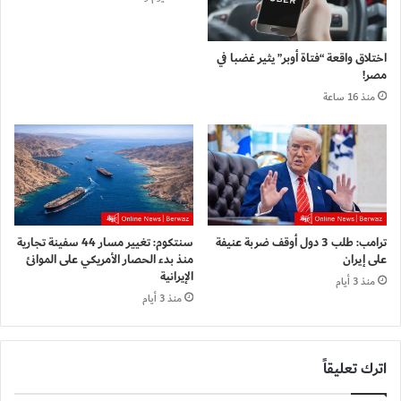
اختلاق واقعة “فتاة أوبر” يثير غضبا في
مصر!
منذ 16 ساعة
ترامب: طلب 3 دول أوقف ضربة عنيفة
سنتكوم: تغيير مسار 44 سفينة تجارية
على إيران
منذ بدء الحصار الأمريكي على الموانئ
الإيرانية
منذ 3 أيام
منذ 3 أيام
اترك تعليقاً