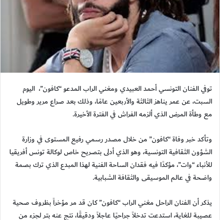
توفي الفنان التونسي أحمد العبيدي ومغني الراب المدعو “كافون”، اليوم
السبت، عن عمر يناهز الثالثة والأربعين عامًا، وذلك بعد صراع مرير وطويل
مع وطأة المرض الذي ألزمه الفراش في الفترة الأخيرة.
وتأكد خبر وفاة “كافون” من خلال مصدر رسمي رفيع المستوى في وزارة
الشؤون الثقافية التونسية، وهو الذي أدلى بتصريح خاص لوكالة تونس أفريقيا
للأنباء “وات”، مؤكدًا فيه فقدان الساحة الفنية لهذا المبدع الذي ترك بصمة
واضحة في عالم الموسيقى والثقافة الشبابية.
يذكر أن الفنان الراحل مغني الراب “كافون” كان قد مر مؤخراً بظروف صحية
عصيبة للغاية، استدعت تدخلاً جراحيًا عاجلاً ودقيقًا، نتج عنه بتر لجزء من