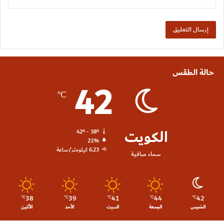
حالة الطقس
42
℃
الكويت
42º - 38º
21%
6.23 كيلومتر/ساعة
سماء صافية
38
39
41
44
42
℃
℃
℃
℃
℃
الخميس
الجمعة
السبت
الأحد
الأثنين