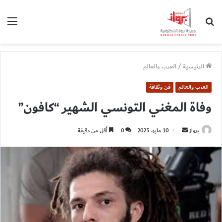
بحث
الق
عن
الرئيسية
/
العرب والعالم
العرب والعالم
فن وثقافة
وفاة المغني التونسي الشهير “كافون”
أرسل
برواز
10 مايو، 2025
0
أقل من دقيقة
بريدا
إلكترونيا