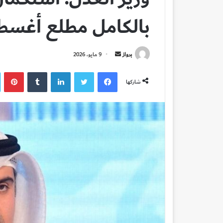
بالكامل مطلع أغسطس 
أرسل
برواز
9 مايو، 2026
بريدا
فيسبوك
تويتر
لينكدإن
بي
إلكترونيا
شاركها