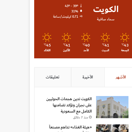
الكويت
43º - 39º
31%
0.71 كيلومتر/ساعة
سماء صافية
45
41
40
41
43
℃
℃
℃
℃
℃
الجمعة
السبت
الأحد
الأثنين
الثلاثاء
الأشهر
الأخيرة
تعليقات
الكويت تدين هجمات الحوثيين
على نجران وتؤكد تضامنها
الكامل مع السعودية
منذ 7 دقائق
«هيئة الغذاء» تداهم مصنعاً