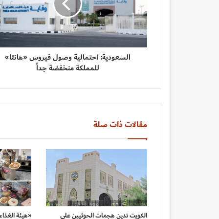
السعودية: احتمالية وصول فيروس «هانتا»
للمملكة منخفضة جداً
مقالات ذات صلة
الكويت تدين هجمات الحوثيين على
«هيئة الغذاء»