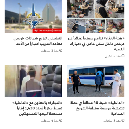
«هيئة الغذاء» تداهم مصنعاً غذائياً غير
التطبيقي: توزيع شهادات خريجي
مرخص داخل سكن خاص في «مبارك
معاهد التدريب اعتباراً من الأحد
الكبير»
منذ 3 ساعات
منذ ساعتين
«الداخلية»: ضبط 48 مخالفاً في حملة
«التجارة» بالتعاون مع «الداخلية»
تفتيشية موسعة بمنطقة الشويخ
تضبط مخزناً يُجدد 1,430 إطاراً
الصناعية
مستعملاً لبيعها للمستهلكين
منذ 3 ساعات
منذ 4 ساعات