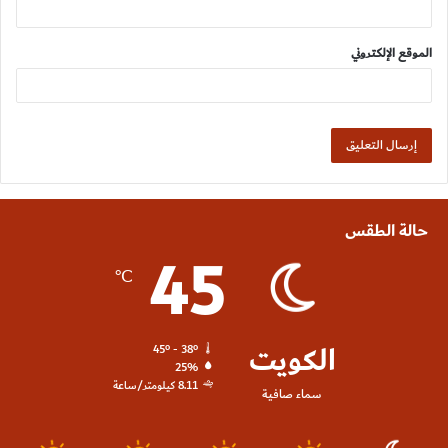
الموقع الإلكتروني
حالة الطقس
45
℃
الكويت
45º - 38º
25%
8.11 كيلومتر/ساعة
سماء صافية