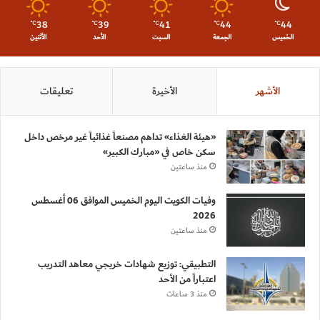
38
39
41
44
44
℃
℃
℃
℃
℃
الخميس
الجمعة
السبت
الأحد
الأثنين
الأشهر
الأخيرة
تعليقات
«هيئة الغذاء» تداهم مصنعاً غذائياً غير مرخص داخل
سكن خاص في «مبارك الكبير»
منذ ساعتين
وفيات الكويت اليوم الخميس الموافق 06 أغسطس
2026
منذ ساعتين
التطبيقي: توزيع شهادات خريجي معاهد التدريب
اعتباراً من الأحد
منذ 3 ساعات