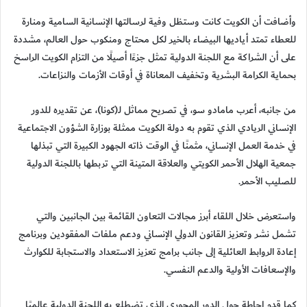
وأضافت أن الكويت كانت وستظل وفية لرسالتها الإنسانية السامية ومنارة
للعطاء تمتد أياديها البيضاء بالخير لكل محتاج ومنكوب حول العالم، مشددة
على أن الشراكة مع اللجنة الدولية تمثل جزءًا أصيلًا من التزام الكويت الراسخ
بحماية الكرامة البشرية وتخفيف المعاناة في أوقات الأزمات والنزاعات.
من جانبه، أعرب مامادو سو، في تصريح مماثل لـ(كونا)، عن تقديره للدور
الإنساني الريادي الذي تقوم به دولة الكويت ممثلة بوزارة الشؤون الاجتماعية
في خدمة العمل الإنساني، مثمنًا في الوقت ذاته الجهود الكبيرة التي تبذلها
جمعية الهلال الأحمر الكويتي والعلاقة المتينة التي تربطها باللجنة الدولية
للصليب الأحمر.
واستعرض خلال اللقاء أبرز مجالات التعاون القائمة بين الجانبين والتي
تشمل نشر وتعزيز القانون الدولي الإنساني ودعم ملفات المفقودين وبرنامج
إعادة الروابط العائلية إلى جانب برامج تعزيز الاستعداد والاستجابة للكوارث
والإسعافات الأولية والدعم النفسي.
كما قدم إحاطة حول الدور المحوري الذي تضطلع به اللجنة الدولية عالميًا