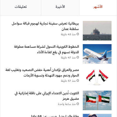
الأشهر
الأخيرة
تعليقات
بريطانيا: تعرض سفينة تجارية لهجوم قبالة سواحل
سلطنة عمان
منذ 43 دقيقة
الخطوط الكويتية: التحول لشركة مساهمة مملوكة
للدولة تسهم في رفع كفاءة الأداء
منذ 47 دقيقة
مصر والعراق تؤكدان أهمية خفض التصعيد وتغليب لغة
الحوار ودعم جهود التهدئة وتسوية الأزمات
منذ 57 دقيقة
الكويت تُدين الاعتداء الإيراني على ناقلة إماراتية في
مضيق هرمز
منذ ساعة واحدة
وفاة والد ليونيل ميسي عن 68 عامًا