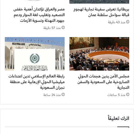
بريطانيا: تعرض سفينة تجارية لهجوم
مصر والعراق تؤكدان أهمية خفض
قبالة سواحل سلطنة عمان
التصعيد وتغليب لغة الحوار ودعم
جهود التهدئة وتسوية الأزمات
منذ 43 دقيقة
منذ 57 دقيقة
مجلس الأمن يدين هجمات الحوثي
رابطة العالم الإسلامي تدين اعتداءات
الصاروخية على السعودية والسفن
ميليشيا الحوثي الإرهابية على منطقة
التجارية
نجران السعودية
منذ 5 ساعات
منذ 24 ساعة
اترك تعليقاً