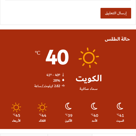
حالة الطقس
40
℃
الكويت
41º - 40º
28%
2.82 كيلومتر/ساعة
سماء صافية
45
44
39
40
41
℃
℃
℃
℃
℃
السبت
الأحد
الأثنين
الثلاثاء
الأربعاء