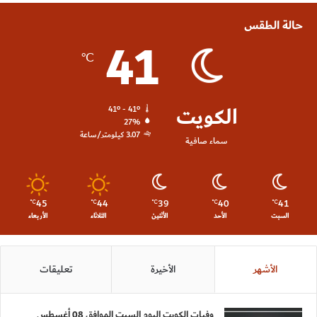
حالة الطقس
41
℃
الكويت
41º - 41º
27%
3.07 كيلومتر/ساعة
سماء صافية
45
44
39
40
41
℃
℃
℃
℃
℃
السبت
الأحد
الأثنين
الثلاثاء
الأربعاء
الأشهر
الأخيرة
تعليقات
وفيات الكويت اليوم السبت الموافق 08 أغسطس