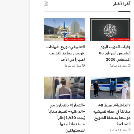
آخر الأخبار
وفيات الكويت اليوم
التطبيقي: توزيع شهادات
الخميس الموافق 06
خريجي معاهد التدريب
أغسطس 2026
اعتباراً من الأحد
منذ 16 ساعة
منذ 17 ساعة
«الداخلية»: ضبط 48
«التجارة» بالتعاون مع
مخالفاً في حملة تفتيشية
«الداخلية» تضبط مخزناً
موسعة بمنطقة الشويخ
يُجدد 1,430 إطاراً
الصناعية
مستعملاً لبيعها
للمستهلكين
منذ 17 ساعة