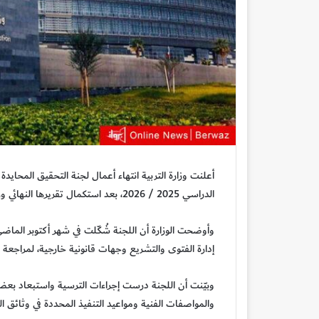
أعلنت وزارة التربية انتهاء أعمال لجنة التحقيق المحاي
الدراسي 2025 / 2026، بعد استكمال تقريرها النهائي ورفعه إلى وزير التربية.
وأوضحت الوزارة أن اللجنة شُكّلت في شهر أكتوبر الماض
إدارة الفتوى والتشريع وجهات قانونية خارجية، لمراجعة 115 ممارسة مرتبطة بطباعة وتوريد الكتب.
وبيّنت أن اللجنة درست إجراءات الترسية واستبعاد بع
والمواصفات الفنية ومواعيد التنفيذ المحددة في وثائق ا