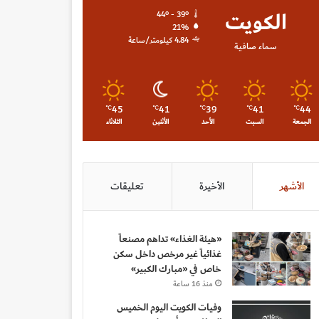
الكويت
44º - 39º
21%
4.84 كيلومتر/ساعة
سماء صافية
45
41
39
41
44
℃
℃
℃
℃
℃
الجمعة
السبت
الأحد
الأثنين
الثلاثاء
الأشهر
الأخيرة
تعليقات
«هيئة الغذاء» تداهم مصنعاً
غذائياً غير مرخص داخل سكن
خاص في «مبارك الكبير»
منذ 16 ساعة
وفيات الكويت اليوم الخميس