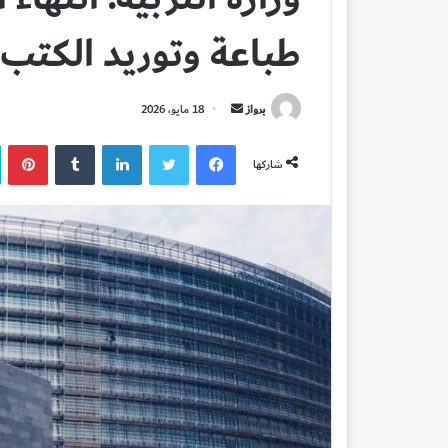
طباعة وتوريد الكتب
أرسل
برواز
18 مايو، 2026
بريدا
فيسبوك
تويتر
لينكدإن
بي
إلكترونيا
شاركها