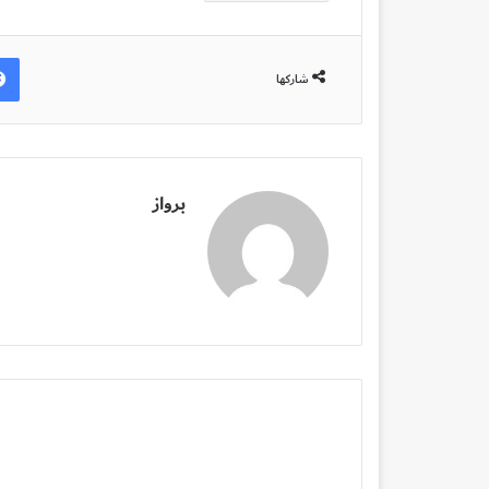
شاركها
برواز