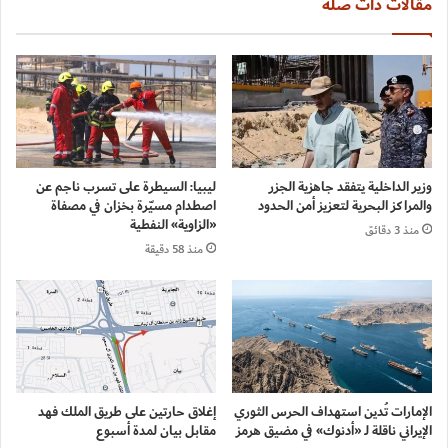
مقالات ذات صلة
وزير الداخلية يتفقد جاهزية الجزر
ليبيا: السيطرة على تسرب ناجم عن
والمراكز البحرية لتعزيز أمن الحدود
اصطدام مسيّرة بخزان في مصفاة
«الزاوية» النفطية
منذ 3 دقائق
منذ 58 دقيقة
الإمارات تُدين استهداف الحرس الثوري
إغلاق حارتين على طريق الملك فهد
الإيراني ناقلة لـ «أدنوك» في مضيق هرمز
مقابل بيان لمدة أسبوع