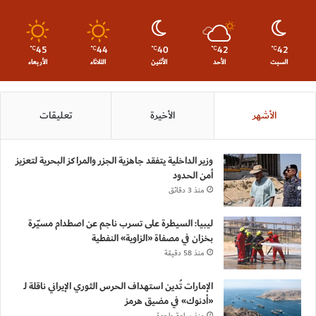
45
44
40
42
42
℃
℃
℃
℃
℃
السبت
الأحد
الأثنين
الثلاثاء
الأربعاء
الأشهر
الأخيرة
تعليقات
وزير الداخلية يتفقد جاهزية الجزر والمراكز البحرية لتعزيز
أمن الحدود
منذ 3 دقائق
ليبيا: السيطرة على تسرب ناجم عن اصطدام مسيّرة
بخزان في مصفاة «الزاوية» النفطية
منذ 58 دقيقة
الإمارات تُدين استهداف الحرس الثوري الإيراني ناقلة لـ
«أدنوك» في مضيق هرمز