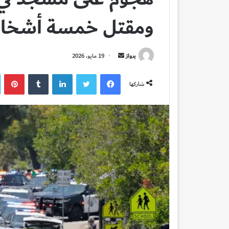
ومقتل خمسة أشخ
أرسل
برواز
19 مايو، 2026
بريدا
فيسبوك
تويتر
لينكدإن
بي
إلكترونيا
شاركها