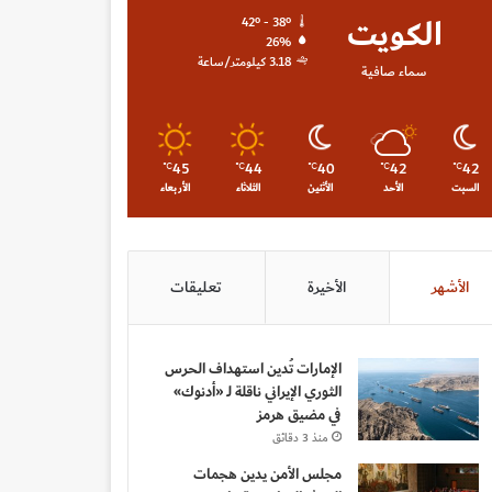
الكويت
42º - 38º
26%
3.18 كيلومتر/ساعة
سماء صافية
45
44
40
42
42
℃
℃
℃
℃
℃
السبت
الأحد
الأثنين
الثلاثاء
الأربعاء
الأشهر
الأخيرة
تعليقات
الإمارات تُدين استهداف الحرس
الثوري الإيراني ناقلة لـ «أدنوك»
في مضيق هرمز
منذ 3 دقائق
مجلس الأمن يدين هجمات