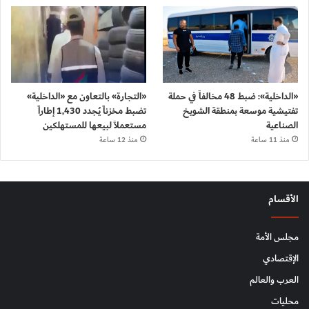
«الداخلية»: ضبط 48 مخالفاً في حملة
«التجارة» بالتعاون مع «الداخلية»
تفتيشية موسعة بمنطقة الشويخ
تضبط مخزناً يُجدد 1,430 إطاراً
الصناعية
مستعملاً لبيعها للمستهلكين
منذ 11 ساعة
منذ 12 ساعة
الأقسام
مجلس الأمة
الإقتصادي
العرب والعالم
محليات