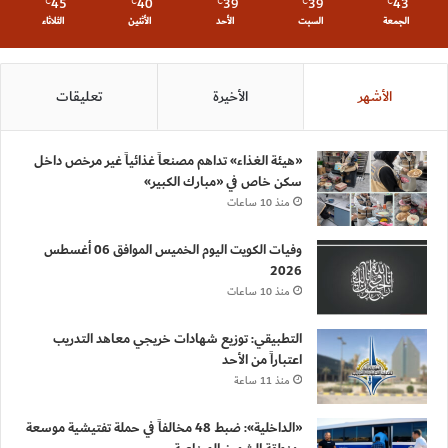
45
40
39
39
43
℃
℃
℃
℃
℃
الجمعة
السبت
الأحد
الأثنين
الثلاثاء
الأشهر
الأخيرة
تعليقات
«هيئة الغذاء» تداهم مصنعاً غذائياً غير مرخص داخل
سكن خاص في «مبارك الكبير»
منذ 10 ساعات
وفيات الكويت اليوم الخميس الموافق 06 أغسطس
2026
منذ 10 ساعات
التطبيقي: توزيع شهادات خريجي معاهد التدريب
اعتباراً من الأحد
منذ 11 ساعة
«الداخلية»: ضبط 48 مخالفاً في حملة تفتيشية موسعة