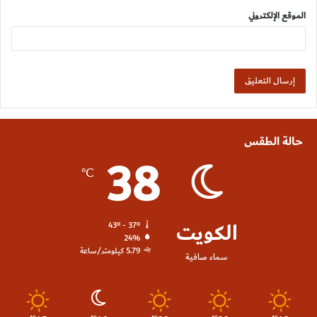
الموقع الإلكتروني
حالة الطقس
38
℃
الكويت
43º - 37º
24%
5.79 كيلومتر/ساعة
سماء صافية