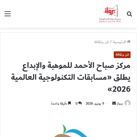
بحث
الق
عن
الرئيسية
/
فن وثقافة
فن وثقافة
مركز صباح الأحمد للموهبة والإبداع
يطلق «مسابقات التكنولوجية العالمية
2026»
أرسل
برواز
9 يونيو، 2026
0
دقيقة واحدة
بريدا
إلكترونيا