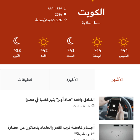
الكويت
44º - 37º
26%
5.26 كيلومتر/ساعة
سماء صافية
38
42
41
44
44
℃
℃
℃
℃
℃
الخميس
الجمعة
السبت
الأحد
الأثنين
الأشهر
الأخيرة
تعليقات
اختلاق واقعة “فتاة أوبر” يثير غضبا في مصر!
منذ 4 ساعات
أجسام غامضة قرب القمر والعلماء يتحدثون عن حضارة
“غير بشرية”!