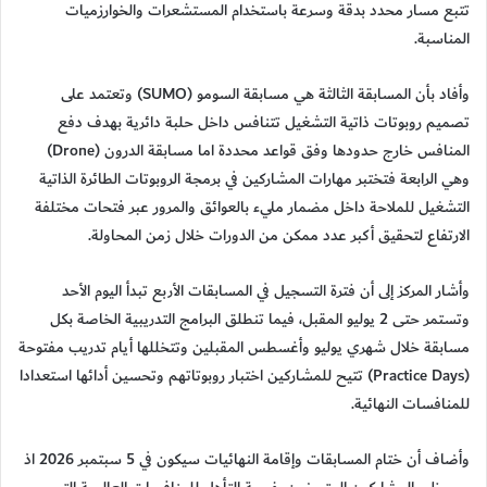
تتبع مسار محدد بدقة وسرعة باستخدام المستشعرات والخوارزميات
المناسبة.
وأفاد بأن المسابقة الثالثة هي مسابقة السومو (SUMO) وتعتمد على
تصميم روبوتات ذاتية التشغيل تتنافس داخل حلبة دائرية بهدف دفع
المنافس خارج حدودها وفق قواعد محددة اما مسابقة الدرون (Drone)
وهي الرابعة فتختبر مهارات المشاركين في برمجة الروبوتات الطائرة الذاتية
التشغيل للملاحة داخل مضمار مليء بالعوائق والمرور عبر فتحات مختلفة
الارتفاع لتحقيق أكبر عدد ممكن من الدورات خلال زمن المحاولة.
وأشار المركز إلى أن فترة التسجيل في المسابقات الأربع تبدأ اليوم الأحد
وتستمر حتى 2 يوليو المقبل، فيما تنطلق البرامج التدريبية الخاصة بكل
مسابقة خلال شهري يوليو وأغسطس المقبلين وتتخللها أيام تدريب مفتوحة
(Practice Days) تتيح للمشاركين اختبار روبوتاتهم وتحسين أدائها استعدادا
للمنافسات النهائية.
وأضاف أن ختام المسابقات وإقامة النهائيات سيكون في 5 سبتمبر 2026 اذ