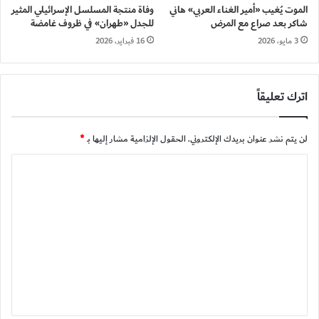
الموت يُغيب «أمير الغناء العربي» هاني
وفاة منتجة المسلسل الإسرائيلي المثير
شاكر بعد صراع مع المرض
للجدل «طهران» في ظروف غامضة
3 مايو، 2026
16 فبراير، 2026
اترك تعليقاً
لن يتم نشر عنوان بريدك الإلكتروني.
الحقول الإلزامية مشار إليها بـ
*
ا
ل
ت
ع
ل
ي
ق
*