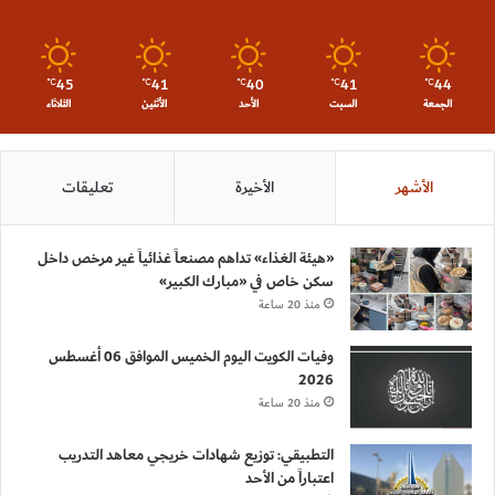
45
41
40
41
44
℃
℃
℃
℃
℃
الجمعة
السبت
الأحد
الأثنين
الثلاثاء
الأشهر
الأخيرة
تعليقات
«هيئة الغذاء» تداهم مصنعاً غذائياً غير مرخص داخل
سكن خاص في «مبارك الكبير»
منذ 20 ساعة
وفيات الكويت اليوم الخميس الموافق 06 أغسطس
2026
منذ 20 ساعة
التطبيقي: توزيع شهادات خريجي معاهد التدريب
اعتباراً من الأحد