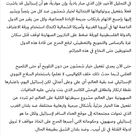
في التحليل الأخير، فإن الذي صار بادياً، وإن مواربةً، هو أن إسرائيل قد باشرت
فعلاً بتفعيل بروتوكولاتها الابتدائية لخيار شمشون ضد كل من يتجرأ ويشير
إليها بإصبع الاتهام بارتكاب جريمة الإبادة الجماعية، وكل من يقرر من الدول
الداعمة لها في أوروبا الغربية وأمريكا الشمالية (كندا)، استخدام ورقة الاعتراف
بالدولة الفلسطينية كورقة ضغط على النازيين الصهاينة لوقف قتل سكان
غزة بالرصاص والتجويع والتعطيش، لرفع الحرج عن قادة هذه الدول
المتورطين حتى النخاع في هذه الجرائم.
حتى الآن يجري تفعيل خيار شمشون من دون التلويح أو حتى التلميح
العلني (ربما حدث ذلك خلف الكواليس، لا نعلم) باستخدام السلاح النووي
الإسرائيلي ضد بقية العالم، أي علي وعلى أعدائي. لكن إسرائيل اليوم، باعتبارها
نقطة ارتكاز وانطلاق الوحش الكاسر الذي بنت وتبني عليه المافيات
الصهيونية حول العالم، مشروع سيطرتها الكلية على العالم، لم تتردد عن
تفعيل هذا الخيار جزئياً، بأشكال جرمية وارهابية مختلفة، ضد بلدان الغرب
الذي تحولت مجتمعاته إلى موقع العداء السافر لإسرائيل ولكل ما هو
إسرائيلي وصهيوني، وحكوماته التي أجبرها الحرج على اتخاذ مواقف لا تروق
لدولة القتلة في تل أبيب.. وضد بلدان الشرق بطبيعة الحال.