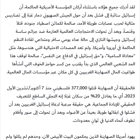
لقد أدرك جميع هؤلاء، باستثناء أركان المؤسسة الأمريكية الحاكمة، أن
إسرائيل سائرة إلى فشل بعد أن حول الجيش الصهيوني دمار غزة إلى تضاريس
مثالية لحرب عصابات طويلة الأمد، صالحة لكمائن اصطياد جنوده، قتلاً
وقنصاً، وبعد أن تحولت الاحتجاجات العالمية العارمة ضد جرائم ساسة
إسرائيل وجيشها النازي إلى حالة عداء يومي سافر ومتداعي لقادة النظم
الحاكمة في أوروبا وأمريكا. ولم تعد المصدات الاحتيالية التي هندسوها، مثل
“معاداة السامية”، و”حق إسرائيل في الدفاع عن النفس”، صالحة لوقف هذا
المد الشعبي العالمي الذي بدأ يقترب من كسر حواجز الخوف التي أنشأها
طواغيت المال الصهاينة الغربيين في كل مكان عبر مؤسسات المال العالمية.
فالحقيقة أن الصهاينة قتلوا 377,000 فلسطينيٍ منذ 7 أكتوبر/تشرين الأول
2023، أي ما يعادل 20% من سكان غزة؛ إنه التجلي الساطع للتعريف
الحقيقي للإبادة الجماعية. هي حقيقة مرعبة لرعاة إسرائيل الغربيين بعد أن
فشلوا في ابقائها طويلاً، بعيداً عن الأضواء، وبعد أن تحولت إلى صور وأفلام
تطوف أنحاء الدنيا في ثوانٍ معدودات.
يهود أمريكا الصهاينة الذين يحكمون البيت الأبيض الآن، وحدهم لم يكلوا ولم