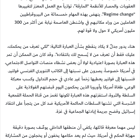
العقوبات والحصار للأنظمة “المارقة”، توازياً مع العمل المعزز لتغييرها
“Regime change”. ينهض بهذه المهام خمسمائة من البيروقراطيين
العاملين من وراء مكاتبهم في واشنطن العاصمة نيابة عن أكثر من 300
مليون أمريكي لا حول ولا قوة لهم.
هنا،، يدور جدلٌ لا يكاد ينقطع بشأن العبارة التالية: “لكي تعرف من يحكمك،
عليك فقط أن تعرف من لا يُسمح لك بانتقاده”. وقد كان من الممكن أن تمر
هذه العبارة بصورة اعتيادية لولا أن بعض نشطاء منصات التواصل الاجتماعي،
في أمريكا خصوصاً، يصرون على نسبتها إلى الكاتب التنويري الفرنسي فولتير.
فنسبتها إلى فولتير يعطيها زخماً غير عادي في حجم التداول وكسب معركة
الوعي. طغاة أمريكا وأوروبا الذين يحكمون اليوم قبضتهم الفولاذية على
السلطة والثروة، استفزتهم هذه العبارة لكونها تغمز من قناة الحملة القمعية
الشرسة التي تشنها السلطات الحاكمة الأمريكية ضد كل من يتجرأ على انتقاد
إسرائيل وفضح جريمة إبادتها الجماعية في غزة.
ليس مهما معرفة قائلها، يكفي أن منطقها الداخلي يوصِّف بصورة دقيقة
مهزلة الحكم في أمريكا. حيث لم يعد حكامها يخفون أو يخجلون من المشاركة