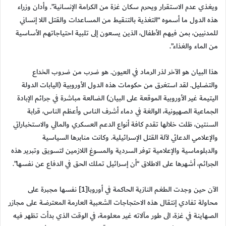
ويغذي عدم الاستقرار ويحرم سكان غزة من الكرامة الإنسانية”. وأدان وزراء
هذه الدول ما أسموه “التغذية بالتنقيط من المساعدات والقتل اللا إنساني
للمدنيين، بمن فيهم الأطفال، الذين يسعون إلى تلبية احتياجاتهم الأساسية
من الماء والغذاء”.
هذا البيان هو الآخر لذر الرماد في العيون. هو ضرب من ضروب الخداع
والتضليل. لقد استغرق من حكومات هذه الدول الأوروبية (اليابات الدولة
اليتيمة غير الأوروبية الموقعة على البيان) الضالعة مباشرة في جرائم الإبادة
الجماعية الصهيونية، الوالغة في دماء أشرف الناس وأعظم الناس، قرابة
السنتين، ظلت خلالها تقدم كافة أنواع الدعم العسكري والمالي والاستخباراتي
والإعلامي الدعائي لآلة القتل الإسرائيلية. وكانت منابرها السياسية
والدبلوماسية والإعلامية توفر السردية والمسوغ اللازمين لتسويق وتبرير هذه
الجرائم، أشهرها على الاطلاق “أن إسرائيل تملك الحق في الدفاع عن نفسها”.
الآن حين وجدت الطغم النازية الحاكمة في أوروبا[1] نفسها مجبرة على
محاولة تفادي إنتقال هذه الاحتجاجات الشعبية العارمة المعترضة على مجازر
الصهاينة في غزة، الى طور مآلاته غير معلومة، في الوقت الذي بدأت تظهر فيه