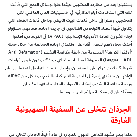
يستكينوا بعد من مطاردة المحتجين حيثما حلوا بوسائل القمع التي فاقت
تلك التي استخدمت أيام المكارثية في خمسينيات القرن الماضي. لكن
المحتجين وصلوا إلى داخل قاعات البيت الأبيض وداخل قاعات الطعام التي
يتناول فيها أعضاء الكونجرس الضالعين في جريمة الإبادة، طعامهم. مسؤولو
لجنة الشؤون العامة الأمريكية الإسرائيلية (AIPAC) في الكونغرس، أطلقوا
أحدث محاولاتهم لفرض رقابة على منتقدي الإبادة الجماعية من خلال حملة
“أوقفوا الكراهية” المدعومة من رابطة مكافحة التشهير (Anti-Defamation
League – ADL) المعروفة أيضا باسم “بناي بريث”؛ يريدون فرض غرامات
قدرها 5 ملايين دولار على المحتجين، وإجبار منصات التواصل الاجتماعي على
الإبلاغ عن منتقدي إسرائيل للحكومة الأمريكية. بالطبع، تريد كل من AIPAC
ورابطة مكافحة التشهير، إسكات الأصوات المعارضة، فهما مذنبتان.
وستُقدمان إلى محكمة جرائم الحرب يوماً ما.
الجرذان تتخلى عن السفينة الصهيونية
الغارقة
هكذا يبدو مشهد التداعي المهول للمجزرة في غزة. أخيراً، الجرذان تتخلى عن