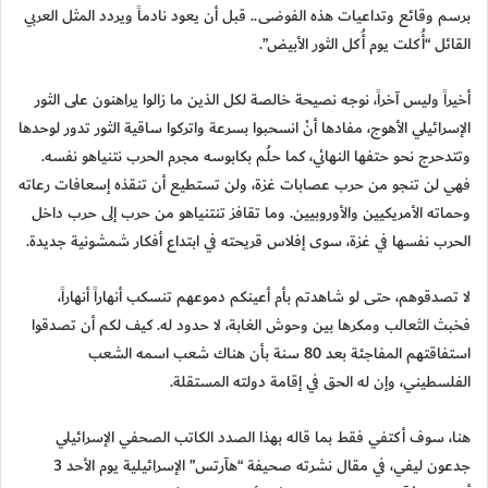
برسم وقائع وتداعيات هذه الفوضى.. قبل أن يعود نادماً ويردد المثل العربي
القائل “أُكلت يوم أُكل الثور الأبيض”.
أخيراً وليس آخراً، نوجه نصيحة خالصة لكل الذين ما زالوا يراهنون على الثور
الإسرائيلي الأهوج، مفادها أنْ انسحبوا بسرعة واتركوا ساقية الثور تدور لوحدها
وتتدحرج نحو حتفها النهائي، كما حلُم بكابوسه مجرم الحرب نتنياهو نفسه.
فهي لن تنجو من حرب عصابات غزة، ولن تستطيع أن تنقذه إسعافات رعاته
وحماته الأمريكيين والأوروبيين. وما تقافز تنتنياهو من حرب إلى حرب داخل
الحرب نفسها في غزة، سوى إفلاس قريحته في ابتداع أفكار شمشونية جديدة.
لا تصدقوهم، حتى لو شاهدتم بأم أعينكم دموعهم تنسكب أنهاراً أنهاراً،
فخبث الثعالب ومكرها بين وحوش الغابة، لا حدود له. كيف لكم أن تصدقوا
استفاقتهم المفاجئة بعد 80 سنة بأن هناك شعب اسمه الشعب
الفلسطيني، وإن له الحق في إقامة دولته المستقلة.
هنا، سوف أكتفي فقط بما قاله بهذا الصدد الكاتب الصحفي الإسرائيلي
جدعون ليفي، في مقال نشرته صحيفة “هآرتس” الإسرائيلية يوم الأحد 3