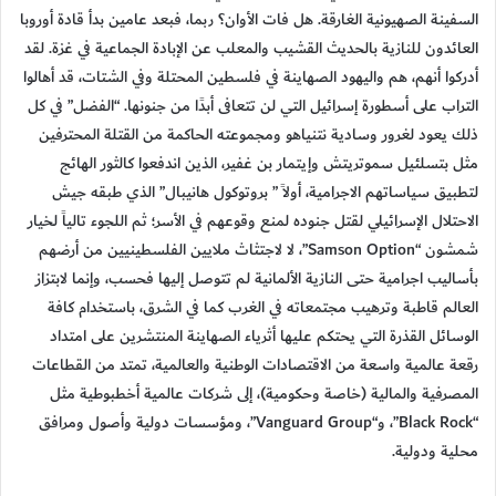
السفينة الصهيونية الغارقة. هل فات الأوان؟ ربما، فبعد عامين بدأ قادة أوروبا
العائدون للنازية بالحديث القشيب والمعلب عن الإبادة الجماعية في غزة. لقد
أدركوا أنهم، هم واليهود الصهاينة في فلسطين المحتلة وفي الشتات، قد أهالوا
التراب على أسطورة إسرائيل التي لن تتعافى أبدًا من جنونها. “الفضل” في كل
ذلك يعود لغرور وسادية نتنياهو ومجموعته الحاكمة من القتلة المحترفين
مثل بتسلئيل سموتريتش وإيتمار بن غفير، الذين اندفعوا كالثور الهائج
لتطبيق سياساتهم الاجرامية، أولاً ” بروتوكول هانيبال” الذي طبقه جيش
الاحتلال الإسرائيلي لقتل جنوده لمنع وقوعهم في الأسر؛ ثم اللجوء تالياً لخيار
شمشون “Samson Option”، لا لاجتثاث ملايين الفلسطينيين من أرضهم
بأساليب اجرامية حتى النازية الألمانية لم تتوصل إليها فحسب، وإنما لابتزاز
العالم قاطبة وترهيب مجتمعاته في الغرب كما في الشرق، باستخدام كافة
الوسائل القذرة التي يحتكم عليها أثرياء الصهاينة المنتشرين على امتداد
رقعة عالمية واسعة من الاقتصادات الوطنية والعالمية، تمتد من القطاعات
المصرفية والمالية (خاصة وحكومية)، إلى شركات عالمية أخطبوطية مثل
“Black Rock”، و“Vanguard Group”، ومؤسسات دولية وأصول ومرافق
محلية ودولية.