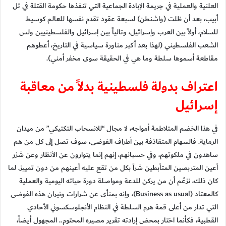
العلنية والعملية في جريمة الإبادة الجماعية التي تنفذها حكومة القتلة في تل
أبيب، بعد أن ظلت (واشنطن) لسبعة عقود تقدم نفسها للعالم كوسيط
للسلام، أولاً بين العرب وإسرائيل، وتالياً بين إسرائيل والفلسطينيين ولس
الشعب الفلسطيني (لهذا بعد أكبر مناورة سياسية في التاريخ، أعطوهم
مقاطعة أسموها سلطة وما هي في الحقيقة سوى مخفر أمني).
اعتراف بدولة فلسطينية بدلاً من معاقبة
إسرائيل
في هذا الخضم المتلاطمة أمواجه، لا مجال “للانسحاب التكتيكي” من ميدان
الرماية. فالسهام المتقاذفة بين أطراف الفوضى، سوف تصل إلى كل من هم
ساهدون في ملكوتهم، وفي حسبانهم، إنهم إنما يتوارون عن الأنظار وعن شزر
أعين المتربصين المتأبطين شراً بكل من تقع عليه أعينهم من دون تمييز. لما
كان ذلك، نزعُم أن من يركن للدعة ومواصلة دورة حياته اليومية والعملية
كالمعتاد (Business as usual)، وإنه بمنأى عن شرارات ونيران هذه الفوضى
التي تدار من أعلى قمة هرم السلطة في النظام الأنجلوسكسوني الأحادي
القطبية، فكأنما اختار بمحض إرادته تقرير مصيره المحتوم.. المجهول أيضاً،