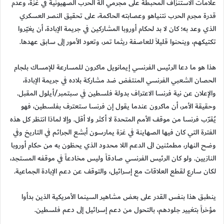
علامات الاستنزاف المحبطة على مجرمي آلة الحرب الصهيونية في غزة، وعدم
قدرة مجرم الحرب نتنياهو وعصابته الحاكمة، على تحقيق النصر العسكري
الذي وعد به؛ كان لا بد لحكام أوروبا المشاركين في جريمة الإبادة، أن يغيّروا
تكتيكهم، وينحنوا قليلاً للعاصفة ريثما تمر، وتعود الأمور إلى سابق عهدها.
هذا هو ما دعا الرئيس الفرنسي إيمانويل ماكرون للمسارعة للإمساك بلجام
الحصان الشعبي الفرنسي المنتفض ضد مشاركة بلاده في جريمة الإبادة،
والإعلان عن نية فرنسا الاعتراف بدولة فلسطين في سبتمبر/أيلول المقبل.
وحقيقة الأمر، أن ماكرون عندما يقول إن فرنسا ستعترف بفلسطين، فهو
يُقرّب فرنسا من موقف الأمم المتحدة لا أكثر ولا أقل. وإلا لماذا انتظر كل هذه
الفترة التي كان فيها الصهاينة في غزة يمارسون أبشع الجرائم في التاريخ وفي
وضح النهار، مطمئنين الى الدعم اللا محدود الذي يحظون به من حكام أوروبا
النازيين. ولو كان الرئيس الفرنسي صادقاً وليس مخادعاً في موقفه المستجد،
لكان سارع لقطع العلاقات مع إسرائيل، والتوقف عن دعم الإبادة الجماعية.
ينطبق هذا بنفس القدر على بعض مشاهير السينما الأمريكية الذين بدأوا
مؤخراً بتغيير جلودهم، بالتحول من دعم إسرائيل إلى دعم فلسطين.