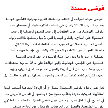
فوضى ممتدة
الفوضى سيدة الموقف في العالم. ومنطقتنا العربية وجوارها (الشرق الأوسط
بحسب السردية الاستشراقية)، هي الساحة الأكثر سخونة في معمعان هذه
الفوضى الهجينة، من حرب العقوبات إلى حرب الرسوم الجمركية إلى حرب
الاستحواذ على المرافىء والطرق البحرية التي تؤمها وتسلكها ناقلات وبواخر
الشحن العالمية، فضلاً عن الحروب الساخنة المندلعة هنا وهناك: (في
منطقتنا العربية: حرب الإبادة والتجويع الاسرائيلية في غزة، والحروب الأهلية
المتنقلة في سوريا ما بعد رحيل بشار الأسد؛ وخارجها: الحرب الروسية
الأطلسية على الأراضي الأوكرانية، والبؤر الواقعة على حافة الحرب: استعدادات
الحرب واستنفارها من قبل أمريكا والصين لحسم مستقبل تايوان، وبؤرة
الحرب التي لم تخمد تماماً بين تايلاند وكمبوديا، وقبلها بين الهند وباكستان).
لعل عنوان هذه الفوضى المتجذرة، يتمثل في أن الإبادة الجماعية أضحت قيمة
“مناقبية” أمريكية جديدة يعاقب جميع من لا يدعمها في الداخل الأمريكي كما
في الخارج. في الداخل بحرمانهم من أموال دافعي الضرائب المخصصة لمنكوبي
الكوارث الطبيعية، والفصل من الجامعات والأعمال؛ وفي الخارج، بسيف