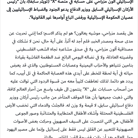
الإسرائيلي ألون مزراحي على حسابه في منصة “X” (تويتر سابقاً)، بأن “رئيس
الأركان الإسرائيلي السابق ووزير الدفاع يدعو الجنود والضباط الإسرائيليين إلى
عصيان الحكومة الإسرائيلية ورفض اتباع أوامرها غير القانونية”.
هل يقصد مزراحي، موشيه يعالون؟ هو لم يذكر الاسم؛ كما إنني تحريت عن
مدى صحة ومصدر الخبر، فلم أجد له أثراً. على أية حال، نحن لا نشكك في
مصداقية ألون مزراحي، ولا في صدق مشاعره تجاه الشعب الفلسطيني
وقضيته العادلة، ولا في نضاله اليومي الرائع ضد الطغمة الفاشية بقيادة
بنامين نتنياهو والأحزاب اليمينية وعصابات المستوطنين، والذي قد يعرض
حياته في أية لحظة للخطر على أيدي هذه العصابة الحاكمة في تل أبيب، كما
يردد هو دائما. لذلك تعاطفت كثيراً معه من قسوة الردود التي توالت عليه
من أصحاب حسابات على “X” ينتمون الى طيف واسع من أحرار العالم كافة،
والتي ذهبت جميعها بأن هذا الموقف المتأخر من جانب رئيس أركان ووزير
دفاع اسرائيلي سابق، لا قيمة ولا وزن له. فالجثث والدماء التي تخضب الأرض
الفلسطينية المحتلة وأشلاء الأطفال المتطايرة والمتناثرة وصور الجوعى
الأطفال، هي التي انتصرت على السيف الصهيوني وحركت بعض الأصوات
الصهيونية للتعبير عن القلق ليس فقط على إسرائيل وإنما على مصير اليهود
حول العالم بعد أن بانت فضيحة القرن للقاصي والداني.