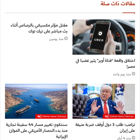
مقالات ذات صلة
مقتل مؤثر مكسيكي بالرصاص أثناء
بث مباشر على تيك توك
منذ يومين
اختلاق واقعة “فتاة أوبر” يثير غضبا في
مصر!
منذ يوم واحد
ترامب: طلب 3 دول أوقف ضربة عنيفة
سنتكوم: تغيير مسار 44 سفينة تجارية
على إيران
منذ بدء الحصار الأمريكي على الموانئ
الإيرانية
منذ 4 أيام