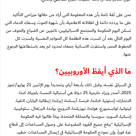
نحن على ثقة تامة بأن هذه المعلومة التي أراد من خلالها مزراحي التأكيد
على ما يردده دائما في اطلالاته الاعلامية، بأن شهوة الموت وسفك الدماء التي
تسكن اليوم الحكومة والمجتمع الاسرائيليين، ناتجين عن الضياع والخوف من
اليوم التالي بعد أن كسرت هذه الطغمة كل الحواجز النفسية وكسرت كل
الخطوط الحمر، واستفزت الانسانية جمعاء لحدود لم يعد باستطاعتها الرجوع
عنها.
ما الذي أيقظ الأوروبيين؟
في السياق نفسه، وقبل ذلك بأربعة أيام، وتحديداً يوم الإثنين 21 يوليو/تموز
2025، أصدر وزراء خارجية 25 دولة هي أستراليا، النمسا، بلجيكا، كندا،
الدنمارك، إستونيا، فنلندا، فرنسا، آيسلندا، إيرلندا، إيطاليا، اليابان، لاتفيا،
ليتوانيا، لوكسمبورغ، هولندا، نيوزيلندا، النرويج، بولندا، البرتغال، سلوفينيا،
إسبانيا، السويد، سويسرا والمملكة المتحدة، بياناً طالبوا فيه الحكومة
الإسرائيلية “برفع جميع القيود المفروضة على وصول المساعدات إلى قطاع
غزة فوراً، وإن نموذج الحكومة الإسرائيلية في إيصال المساعدات خطير،