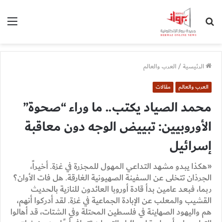
بحث
الق
عن
الرئيسية
/
العرب والعالم
العرب والعالم
مقالات
محمد الصياد يكتب.. ما وراء “صحوة”
الأوروبيين: تبييض الوجه دون معاقبة
إسرائيل
«هكذا يبدو مشهد التداعي المهول للمجزرة في غزة. أخيراً،
الجرذان تتخلى عن السفينة الصهيونية الغارقة. هل فات الأوان؟
ربما، فبعد عامين بدأ قادة أوروبا العائدون للنازية بالحديث
القشيب والمعلب عن الإبادة الجماعية في غزة. لقد أدركوا أنهم،
هم واليهود الصهاينة في فلسطين المحتلة وفي الشتات، قد أهالوا