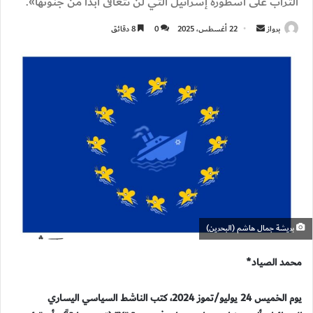
التراب على أسطورة إسرائيل التي لن تتعافى أبدًا من جنونها».
أرسل
برواز
22 أغسطس، 2025
0
8 دقائق
بريدا
إلكترونيا
بريشة جمال هاشم (البحرين)
محمد الصياد*
يوم الخميس 24 يوليو/تموز 2024، كتب الناشط السياسي اليساري