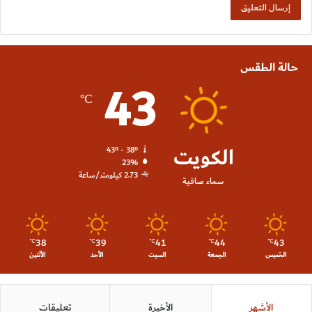
حالة الطقس
43
℃
الكويت
43º - 38º
23%
2.73 كيلومتر/ساعة
سماء صافية
38
39
41
44
43
℃
℃
℃
℃
℃
الخميس
الجمعة
السبت
الأحد
الأثنين
الأشهر
الأخيرة
تعليقات