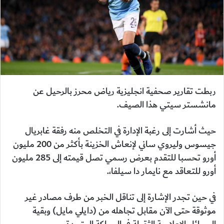
ربطت تقارير صحفية انجليزية رياض محرز بالرحيل عن
مانشستر سيتي هذا الصيف.
حيث أشارت إلى رغبة الإدارة في التخلص منه رفقة غابريال
جيسوس وليروي ساني لإنعاش الخزينة بأكثر من 200 مليون
أورو تحسبا للتقدم بعرض رسمي تصل قيمته إلى 285 مليون
أورو للتعاقد مع نايمار دا سيلفا،.
في حين تجدر الإشارة إلى تناقل الخبر من طرف مصادر غير
موثوقة حتى الآن مقابل تجاهله من (دايلي مايل) وبقية