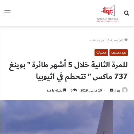
بحث
الق
عن
الرئيسية
/
غير مصنف
غير مصنف
محليات
للمرة الثانية خلال 5 أشهر طائرة ” بوينغ
737 ماكس ” تتحطم في اثيوبيا
أرسل
برواز
10 مارس، 2019
0
دقيقة واحدة
بريدا
إلكترونيا