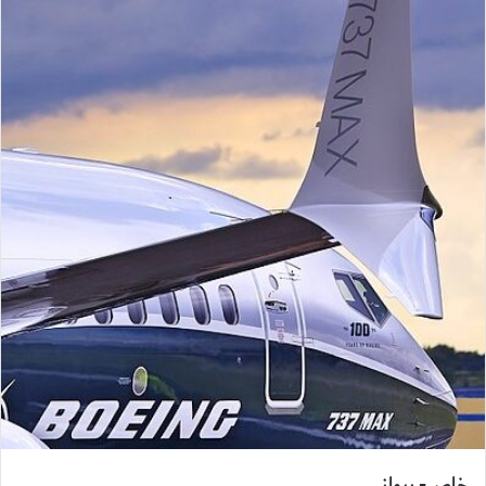
خاص- برواز