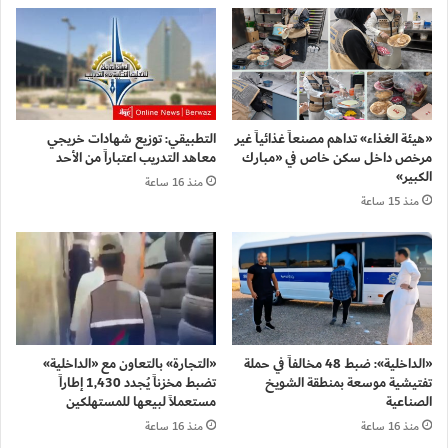
«هيئة الغذاء» تداهم مصنعاً غذائياً غير
التطبيقي: توزيع شهادات خريجي
مرخص داخل سكن خاص في «مبارك
معاهد التدريب اعتباراً من الأحد
الكبير»
منذ 16 ساعة
منذ 15 ساعة
«الداخلية»: ضبط 48 مخالفاً في حملة
«التجارة» بالتعاون مع «الداخلية»
تفتيشية موسعة بمنطقة الشويخ
تضبط مخزناً يُجدد 1,430 إطاراً
الصناعية
مستعملاً لبيعها للمستهلكين
منذ 16 ساعة
منذ 16 ساعة