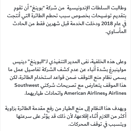
وطالبت السلطات الإندونيسية من شركة “بوينغ” أن تقوم
بتقديم توضيحات بخصوص سبب تحطم الطائرة التي أنتجت
في عام 2018 ودخلت الخدمة قبل شهرين فقط من الحادث
المأساوي.
وعلى هذه الخلفية، نفى المدير التنفيذي لـ”البوينغ” دينيس
مولينبرغ بشدة أنباء عن عدم كشف الشركة تفاصيل عمل ما
يسمى نظام منع التوقف ضمن قواعد استخدام الطائرة، لكن
هذا الموقف يتعارض مع تصريحات شركتي Southwest
Airlines وAmerican Airlines واتحادات طياريهما.
ويهدف هذا النظام إلى منع الطيار من رفع مقدمة الطائرة بزاوية
أكثر من اللازم أثناء إقلاعها، لأن ذلك قد يؤثر على سرعتها
ويتسبب في توقف المحركات.