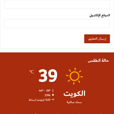
الموقع الإلكتروني
حالة الطقس
39
℃
الكويت
44º - 39º
23%
5.03 كيلومتر/ساعة
سماء صافية