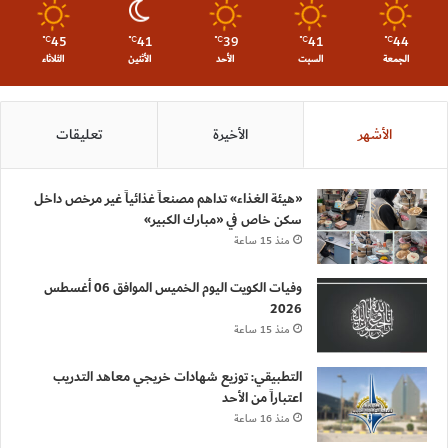
45
41
39
41
44
℃
℃
℃
℃
℃
الجمعة
السبت
الأحد
الأثنين
الثلاثاء
الأشهر
الأخيرة
تعليقات
«هيئة الغذاء» تداهم مصنعاً غذائياً غير مرخص داخل
سكن خاص في «مبارك الكبير»
منذ 15 ساعة
وفيات الكويت اليوم الخميس الموافق 06 أغسطس
2026
منذ 15 ساعة
التطبيقي: توزيع شهادات خريجي معاهد التدريب
اعتباراً من الأحد
منذ 16 ساعة