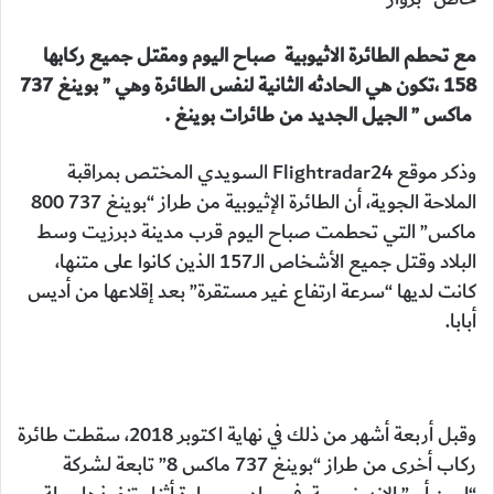
مع تحطم الطائرة الاثيوبية صباح اليوم ومقتل جميع ركابها
158 ،تكون هي الحادثه الثانية لنفس الطائرة وهي ” بوينغ
737
ماكس ” الجيل الجديد من طائرات بوينغ .
وذكر موقع Flightradar24 السويدي المختص بمراقبة
الملاحة الجوية، أن الطائرة الإثيوبية من طراز “بوينغ 737 800
ماكس” التي تحطمت صباح اليوم قرب مدينة دبرزيت وسط
البلاد وقتل جميع الأشخاص الـ157 الذين كانوا على متنها،
كانت لديها “سرعة ارتفاع غير مستقرة” بعد إقلاعها من أديس
أبابا.
وقبل أربعة أشهر من ذلك في نهاية اكتوبر 2018، سقطت طائرة
ركاب أخرى من طراز “بوينغ 737 ماكس 8” تابعة لشركة