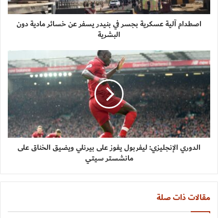
اصطدام آلية عسكرية بجسر في بنيدر يسفر عن خسائر مادية دون
البشرية
الدوري الإنجليزي: ليفربول يفوز على بيرنلي ويضيق الخناق على
مانشستر سيتي
مقالات ذات صلة