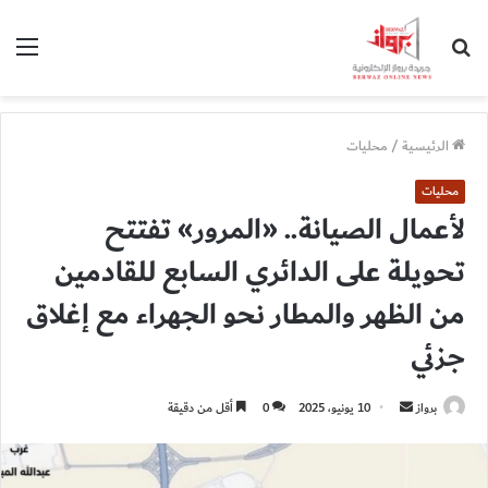
بحث
الق
عن
الرئيسية
/
محليات
محليات
لأعمال الصيانة.. «المرور» تفتتح
تحويلة على الدائري السابع للقادمين
من الظهر والمطار نحو الجهراء مع إغلاق
جزئي
أرسل
برواز
10 يونيو، 2025
0
أقل من دقيقة
بريدا
إلكترونيا