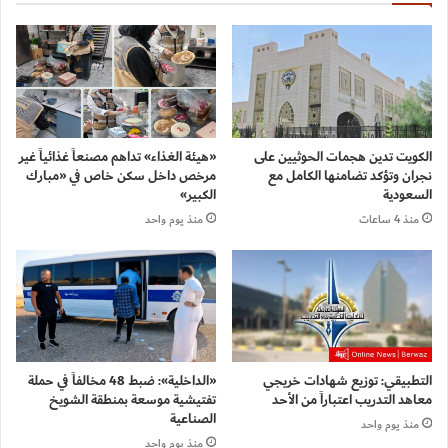
الكويت تدين هجمات الحوثيين على
«هيئة الغذاء» تداهم مصنعاً غذائياً غير
نجران وتؤكد تضامنها الكامل مع
مرخص داخل سكن خاص في «مبارك
السعودية
الكبير»
منذ 4 ساعات
منذ يوم واحد
التطبيقي: توزيع شهادات خريجي
«الداخلية»: ضبط 48 مخالفاً في حملة
معاهد التدريب اعتباراً من الأحد
تفتيشية موسعة بمنطقة الشويخ
الصناعية
منذ يوم واحد
منذ يوم واحد