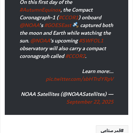
On this first day of the
#AutumnEquinox
, the Compact
Coronagraph-1 (
#CCOR1
) onboard
@NOAA
's
#GOESEast
captured both
the moon and Earth while watching the
sun.
@NOAA
’s upcoming
#SWFOL1
observatory will also carry a compact
coronagraph called
#CCOR2
.
Learn more:…
pic.twitter.com/sbHTrdYRpV
— NOAA Satellites (@NOAASatellites)
September 22, 2025
قمر صناعي