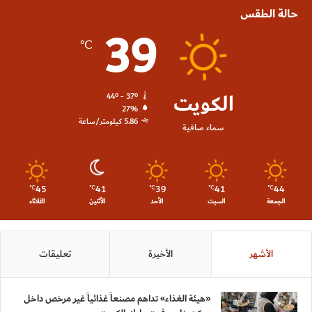
حالة الطقس
39
℃
الكويت
44º - 37º
27%
5.86 كيلومتر/ساعة
سماء صافية
45
41
39
41
44
℃
℃
℃
℃
℃
الجمعة
السبت
الأحد
الأثنين
الثلاثاء
الأشهر
الأخيرة
تعليقات
«هيئة الغذاء» تداهم مصنعاً غذائياً غير مرخص داخل