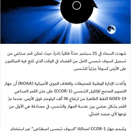
شهدت السماء في 21 سبتمبر حدثاً فلكياً نادراً، حيث تمكن قمر صناعي من
تسجيل كسوف شمسي كامل من الفضاء، في الوقت الذي تابع فيه المراقبون
على الأرض كسوفاً جزئياً للشمس.
وأكدت الإدارة الوطنية للمحيطات والغلاف الجوي الأميركية (NOAA) أن جهاز
التصوير المدمج للإكليل الشمسي (CCOR-1) على متن القمر الصناعي
GOES-19 التقط الظاهرة من ارتفاع 36 ألف كيلومتر فوق الأرض، عندما مرّ
القمر بشكل عرضي بين عدسة الجهاز والشمس، في مصادفة هي الأولى من
نوعها لأي مرصد فضائي.
وصُمم جهاز CCOR-1 لمحاكاة “كسوف شمسي اصطناعي” عبر استخدام