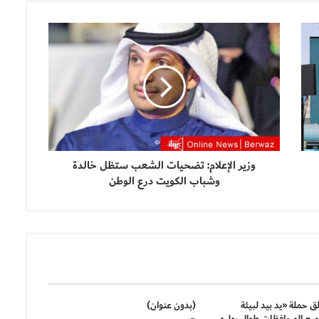
وزير الإعلام: تضحيات الشعب ستظل خالدة
وشباب الكويت درع الوطن
ق حملة «يد بيد لبيئة
(بدون عنوان)