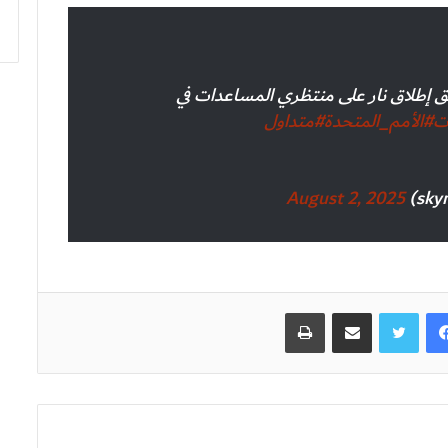
يق إطلاق نار على منتظري المساعدات في
ت
#الأمم_المتحدة
#متداول
August 2, 2025
فيسبوك
تويتر
مشاركة عبر البريد
طباعة