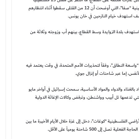
وإصابة آخرين، بحسب ما أفادت وكالة الصحافة الفلسطينية “صفا”، التي أوضحت أن 12 من القتلى سقطوا أثناء انتظارهم
ا في قصف استهدف بلدة الزوايدة وسط القطاع، بينهم أب وزوجته وثلاثة من
طر مجاعة “واسعة النطاق”، وفقاً لتحذيرات الأمم المتحدة، في وقت يعتمد فيه
أنفس، إما عبر شاحنات أو إنزال جوي.
غذاء والدواء والمواد الأساسية، سمحت إسرائيل في أواخر مايو
ي تدعمها تل أبيب وواشنطن، وترفض وكالات الإغاثة الدولية
ضي الفلسطينية “كوغات”، دخل إلى غزة خلال الأيام الأخيرة ما بين