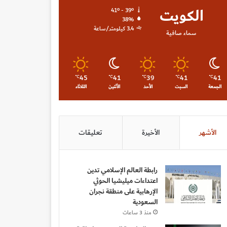
الكويت
41º - 39º
38%
3.4 كيلومتر/ساعة
سماء صافية
45
41
39
41
41
℃
℃
℃
℃
℃
الجمعة
السبت
الأحد
الأثنين
الثلاثاء
الأشهر
الأخيرة
تعليقات
رابطة العالم الإسلامي تدين
اعتداءات ميليشيا الحوثي
الإرهابية على منطقة نجران
السعودية
منذ 3 ساعات