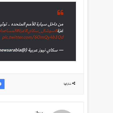
من داخل سيارة للأمم المتحده .. توث
غزة
#سوشال_سكاي
#غزة
#المساعدا
pic.twitter.com/6OmQy4b1Qd
— سكاي نيوز عربية (@skynewsarabia)
شاركها
برواز