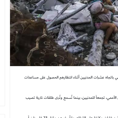
 حي باتجاه عشرات المدنيين أثناء انتظارهم الحصول على مساعدات
الأممي، تجمعاً للمدنيين، بينما تُسمع وتُرى طلقات نارية تصيب
وواصلت الطائرات الحربية الإسرائيلية منذ فجر السبت شن غارات مكثفة على القطاع، ما أسفر عن مقتل 23 فلسطينياً