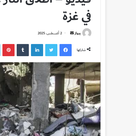
في غزة
أرسل
برواز
2 أغسطس، 2025
بريدا
فيسبوك
تويتر
لينكدإن
بي
إلكترونيا
شاركها