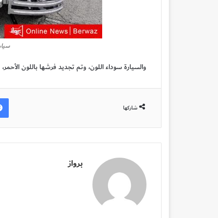
سيار
والسيارة سوداء اللون، وتم تجديد فرشها باللون الأحمر، ومحركها بسعة 7.7 ليترات، ولها ناقل
شاركها
برواز