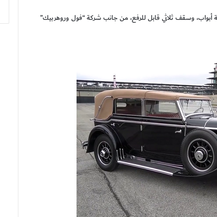
ة أبواب، وسقف ثلاثي قابل للرفع، من جانب شركة “فول وروهربيك”