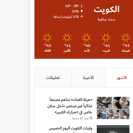
الكويت
43º - 39º
21%
3.76 كيلومتر/ساعة
سماء صافية
45
41
40
41
43
℃
℃
℃
℃
℃
الجمعة
السبت
الأحد
الأثنين
الثلاثاء
الأشهر
الأخيرة
تعليقات
«هيئة الغذاء» تداهم مصنعاً
غذائياً غير مرخص داخل سكن
خاص في «مبارك الكبير»
منذ 17 ساعة
وفيات الكويت اليوم الخميس