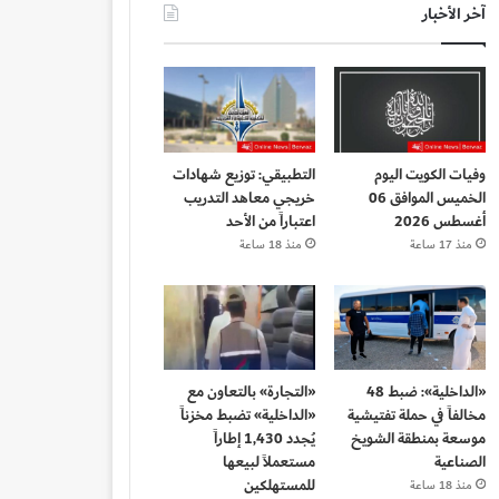
آخر الأخبار
وفيات الكويت اليوم
التطبيقي: توزيع شهادات
الخميس الموافق 06
خريجي معاهد التدريب
أغسطس 2026
اعتباراً من الأحد
منذ 17 ساعة
منذ 18 ساعة
«الداخلية»: ضبط 48
«التجارة» بالتعاون مع
مخالفاً في حملة تفتيشية
«الداخلية» تضبط مخزناً
موسعة بمنطقة الشويخ
يُجدد 1,430 إطاراً
الصناعية
مستعملاً لبيعها
للمستهلكين
منذ 18 ساعة