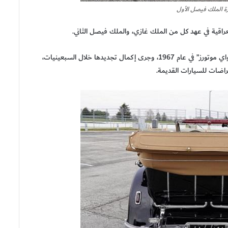
ة الملك فيصل الأول
لعراقية في عهد كل من الملك غازي، والملك فيصل الثاني.
ولكنها أصبحت من ملكية “مؤسسة إنديانابوليس سبيدواي موتورز” في عام 1967، وجرى إكمال تجديدها خلال السبعينيات،
ضات للسيارات القديمة.