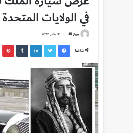
عرض سيارة الملك في
في الولايات المتحدة
أرسل
برواز
31 يناير، 2022
بريدا
فيسبوك
تويتر
لينكدإن
بي
إلكترونيا
شاركها