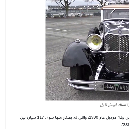
ة الملك فيصل الأول
والسيارة الخاصة بالملك فيصل الأول من طراز “مرسيدس بينز” موديل عام 1930، والتي لم يصنع منها سوى 117 سيارة بين