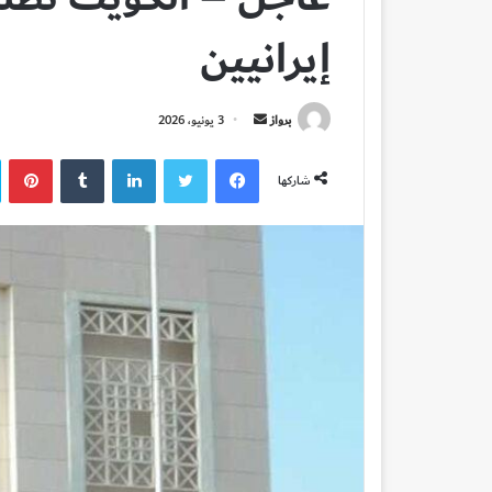
إيرانيين
أرسل
برواز
3 يونيو، 2026
بريدا
فيسبوك
تويتر
لينكدإن
بي
إلكترونيا
شاركها