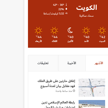
الكويت
42º - 36º
22%
5.32 كيلومتر/ساعة
سماء صافية
44
44
40
40
42
℃
℃
℃
℃
℃
السبت
الأحد
الأثنين
الثلاثاء
الأربعاء
الأشهر
الأخيرة
تعليقات
إغلاق حارتين على طريق الملك
فهد مقابل بيان لمدة أسبوع
منذ ساعة واحدة
رابطة العالم الإسلامي تدين
اعتداءات ميليشيا الحوثي