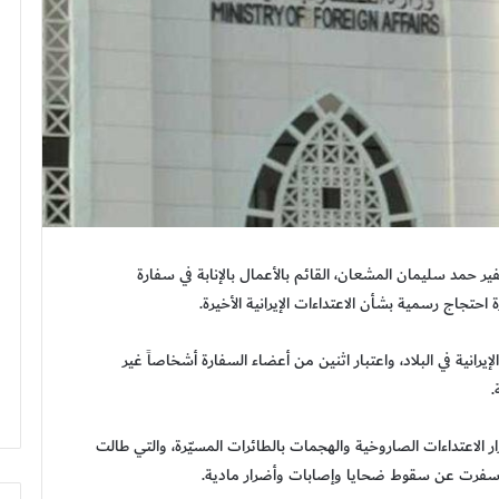
ير حمد سليمان المشعان، القائم بالأعمال بالإنابة في سفارة
 احتجاج رسمية بشأن الاعتداءات الإيرانية الأخيرة.
انية في البلاد، واعتبار اثنين من أعضاء السفارة أشخاصاً غير
ر الاعتداءات الصاروخية والهجمات بالطائرات المسيّرة، والتي طالت
وأسفرت عن سقوط ضحايا وإصابات وأضرار مادية.