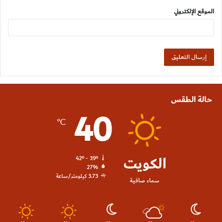
الموقع الإلكتروني
حالة الطقس
40
℃
الكويت
42º - 39º
27%
3.73 كيلومتر/ساعة
سماء صافية