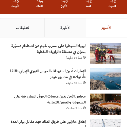
45
44
40
42
42
℃
℃
℃
℃
℃
السبت
الأحد
الأثنين
الثلاثاء
الأربعاء
الأشهر
الأخيرة
تعليقات
ليبيا: السيطرة على تسرب ناجم عن اصطدام مسيّرة
بخزان في مصفاة «الزاوية» النفطية
منذ 34 دقيقة
الإمارات تُدين استهداف الحرس الثوري الإيراني ناقلة لـ
«أدنوك» في مضيق هرمز
منذ 46 دقيقة
مجلس الأمن يدين هجمات الحوثي الصاروخية على
السعودية والسفن التجارية
منذ 3 ساعات
إغلاق حارتين على طريق الملك فهد مقابل بيان لمدة