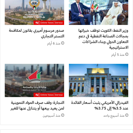
وزير النفط: الكويت توظف خبراتها
صدور مرسوم أميري بقانون لمكافحة
بمجالات الصناعة النفطية في دعم
التستر التجاري
التعاون الدولي وبناء الشراكات
منذ 6 أيام
الاستراتيجية
منذ 5 أيام
الفيدرالي الأمريكي يثبت أسعار الفائدة
التجارة: وقف صرف المواد التموينية
عند 3.5% إلى 3.75%
لمن يعيد بيعها أو يتنازل عنها للغير
منذ أسبوع واحد
منذ أسبوعين