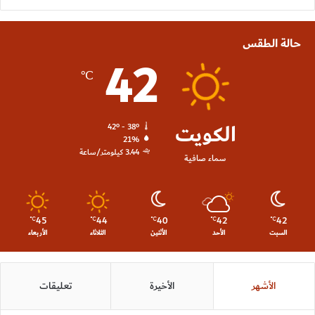
حالة الطقس
42
℃
الكويت
42º - 38º
21%
3.44 كيلومتر/ساعة
سماء صافية
45
44
40
42
42
℃
℃
℃
℃
℃
السبت
الأحد
الأثنين
الثلاثاء
الأربعاء
الأشهر
الأخيرة
تعليقات