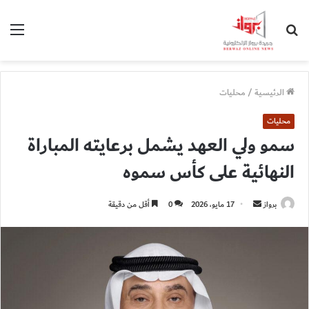
بحث
الق
عن
الرئيسية
/
محليات
محليات
سمو ولي العهد يشمل برعايته المباراة
النهائية على كأس سموه
أرسل
برواز
17 مايو، 2026
0
أقل من دقيقة
بريدا
إلكترونيا