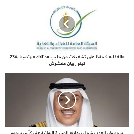
«الغذاء» تتحفظ على تشغيلات من حليب «دنالاك» وتضبط 234
كيلو ربيان مغشوش
سمو ولي العهد يشمل برعايته المباراة النهائية على كأس سموه