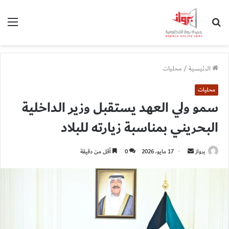
بحث
الق
عن
الرئيسية
/
محليات
محليات
سمو ولي العهد يستقبل وزير الداخلية
البحريني بمناسبة زيارته للبلاد
أرسل
برواز
17 مايو، 2026
0
أقل من دقيقة
بريدا
إلكترونيا