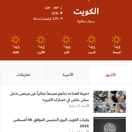
الكويت
43º - 39º
21%
3.76 كيلومتر/ساعة
سماء صافية
45
41
40
41
43
℃
℃
℃
℃
℃
الجمعة
السبت
الأحد
الأثنين
الثلاثاء
الأشهر
الأخيرة
تعليقات
«هيئة الغذاء» تداهم مصنعاً غذائياً غير مرخص داخل
سكن خاص في «مبارك الكبير»
منذ 17 ساعة
وفيات الكويت اليوم الخميس الموافق 06 أغسطس
2026