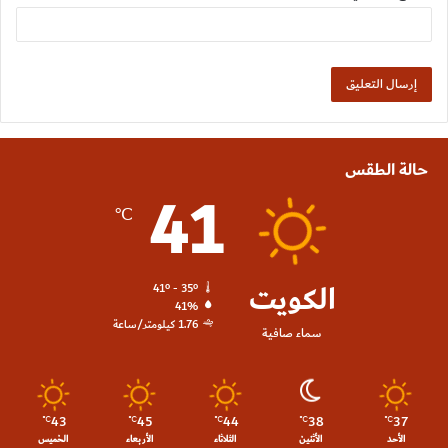
حالة الطقس
41
℃
الكويت
41º - 35º
41%
1.76 كيلومتر/ساعة
سماء صافية
43
45
44
38
37
℃
℃
℃
℃
℃
الأحد
الأثنين
الثلاثاء
الأربعاء
الخميس