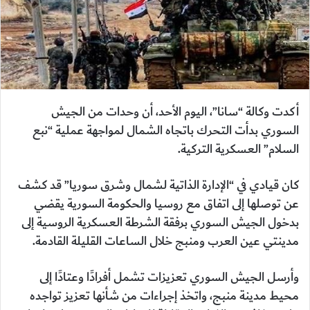
أكدت وكالة “سانا”، اليوم الأحد، أن وحدات من الجيش
السوري بدأت التحرك باتجاه الشمال لمواجهة عملية “نبع
السلام” العسكرية التركية.
كان قيادي في “الإدارة الذاتية لشمال وشرق سوريا” قد كشف
عن توصلها إلى اتفاق مع روسيا والحكومة السورية يقضي
بدخول الجيش السوري برفقة الشرطة العسكرية الروسية إلى
مدينتي عين العرب ومنبج خلال الساعات القليلة القادمة.
وأرسل الجيش السوري تعزيزات تشمل أفرادًا وعتادًا إلى
محيط مدينة منبج، واتخذ إجراءات من شأنها تعزيز تواجده