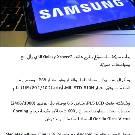
بدأت شركة سامسونغ بطرح هاتف Galaxy Xcover7 الذي يأتي مع
ومواصفات مميزة.
ويأتي الهاتف بهيكل مضاد للماء والغبار وفق معيار IP68، ومحمي من
الصدمات وفق معيار MIL-STD-810H، أبعاده (169/80.1/10.2) ملم.
وشاشته جاءت PLS LCD، مقاس 6.6 بوصة، دقة عرضها (2408/1080)
بيكسل، معدل سطوعها يصل إلى 600 شمعة/م تقريبا، بزجاج Corning
Gorilla Glass Victus المضاد للصدمات والخدوش.
يعمل الجهاز بنظام Android 14 مع واجهات One UI 6، ومعالج Mediatek