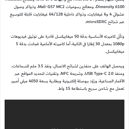
Dimensity 6100، ومعالج رسوميات Mali-G57 MC2، وذواكر وصول
عشوائي 4 و6 غيغابايت، وذواكر داخلية 64/128 غيغابايت قابلة للتوسيع
عبر شرائح microSDXC.
وتأتي كاميرته الأساسية بدقة 50 ميغابيكسل قادرة على توثيق فيديوهات
1080p بمعدل 30 إطارا في الثانية، أما كاميرته الأمامية فجاءت بدقة 5
ميغابيكسل.
ويحصل الهاتف على منفذين لشرائح الاتصال، ونفذ 3.5 ملم للسماعات،
ومنفذ USB Type-C 2.0، وشريحة NFC، وتقنيات لتحديد المواقع عبر
الأقمار الصناعية، وزوّد ببوصلة إلكترونية وبطارية بسعة 4050 ميلي أمبير
تعمل مع شاحن سريع باستطاعة 15 واط.