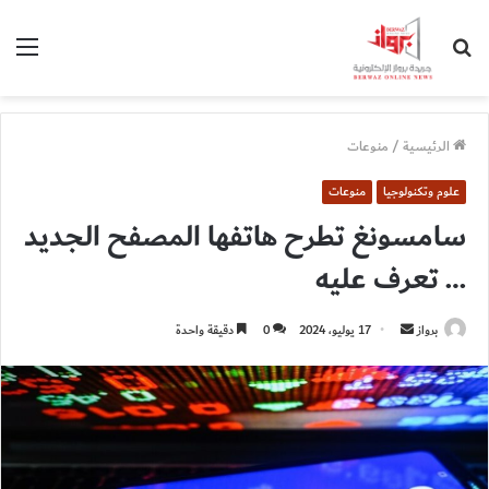
بحث
الق
عن
الرئيسية
/
منوعات
علوم وتكنولوجيا
منوعات
سامسونغ تطرح هاتفها المصفح الجديد
… تعرف عليه
أرسل
برواز
17 يوليو، 2024
0
دقيقة واحدة
بريدا
إلكترونيا