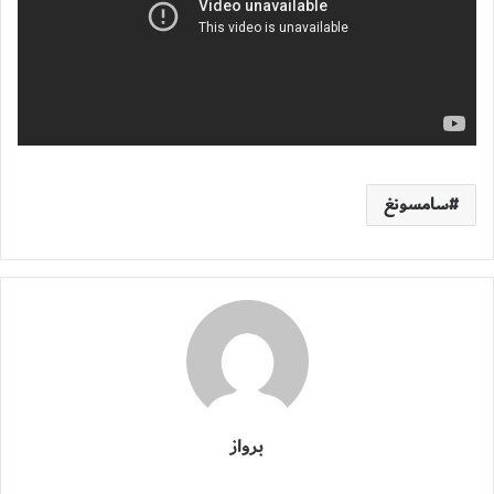
سامسونغ
برواز