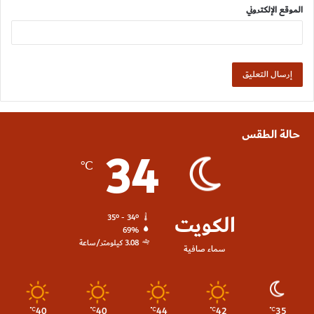
الموقع الإلكتروني
حالة الطقس
34
℃
الكويت
35º - 34º
69%
3.08 كيلومتر/ساعة
سماء صافية
40
40
44
42
35
℃
℃
℃
℃
℃