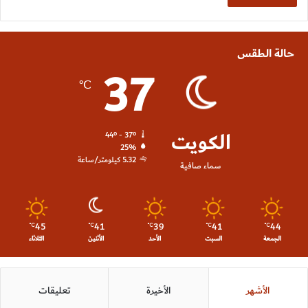
حالة الطقس
37
℃
الكويت
44º - 37º
25%
5.32 كيلومتر/ساعة
سماء صافية
45
41
39
41
44
℃
℃
℃
℃
℃
الجمعة
السبت
الأحد
الأثنين
الثلاثاء
الأشهر
الأخيرة
تعليقات