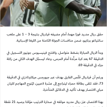
حقق ريال مدريد فوزا مهما، أمام مضيفه فياريال بنتيجة 3 – 1 على ملعب
سانتياغو برنابيو، ضمن منافسات الجولة الثامنة من الليغا الإسبانية.
وبدأ الريال المباراة بضغط متواصل، وافتتح فينيسيوس جونيور التسجيل في
الدقيقة 47 بعد كرة مرتَّدة أمام المرمى، وعاد ليسجّل الهدف الثاني من ركلة
جزاء في الدقيقة 69.
ورغم أن فياريال قلّص الفارق بهدف عبر جيورجس ميكاوتادزي في الدقيقة
73، فقد تلقى بطاقة حمراء ليتراجع إلى عشرة لاعبين، ليُتوج المهاجم كليان
مبابي الانتصار بهدف تأكيد في الدقائق المتأخرة.
بهذا الانتصار، عزز ريال مدريد موقفه في صدارة الترتيب مؤقتا برصيد 21 نقطة