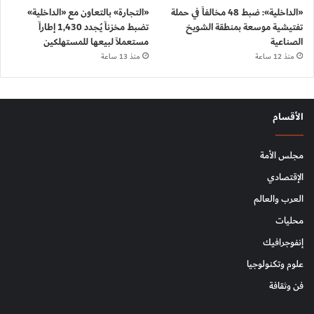
«الداخلية»: ضبط 48 مخالفاً في حملة
«التجارة» بالتعاون مع «الداخلية»
تفتيشية موسعة بمنطقة الشويخ
تضبط مخزناً يُجدد 1,430 إطاراً
الصناعية
مستعملاً لبيعها للمستهلكين
منذ 12 ساعة
منذ 13 ساعة
الأقسام
مجلس الأمة
الإقتصادي
العرب والعالم
محليات
إنفوجرافيك
علوم وتكنولوجيا
فن وثقافة