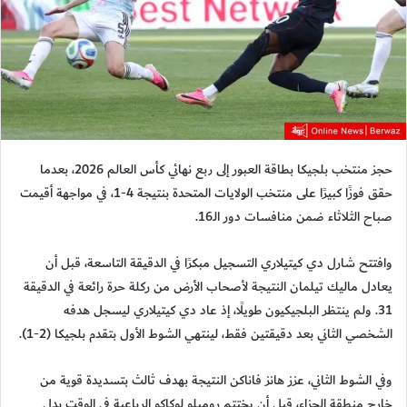
حجز منتخب بلجيكا بطاقة العبور إلى ربع نهائي كأس العالم 2026، بعدما
حقق فوزًا كبيرًا على منتخب الولايات المتحدة بنتيجة 4-1، في مواجهة أقيمت
صباح الثلاثاء ضمن منافسات دور الـ16.
وافتتح شارل دي كيتيلاري التسجيل مبكرًا في الدقيقة التاسعة، قبل أن
يعادل ماليك تيلمان النتيجة لأصحاب الأرض من ركلة حرة رائعة في الدقيقة
31. ولم ينتظر البلجيكيون طويلًا، إذ عاد دي كيتيلاري ليسجل هدفه
الشخصي الثاني بعد دقيقتين فقط، لينتهي الشوط الأول بتقدم بلجيكا (2-1).
وفي الشوط الثاني، عزز هانز فاناكن النتيجة بهدف ثالث بتسديدة قوية من
خارج منطقة الجزاء، قبل أن يختتم روميلو لوكاكو الرباعية في الوقت بدل