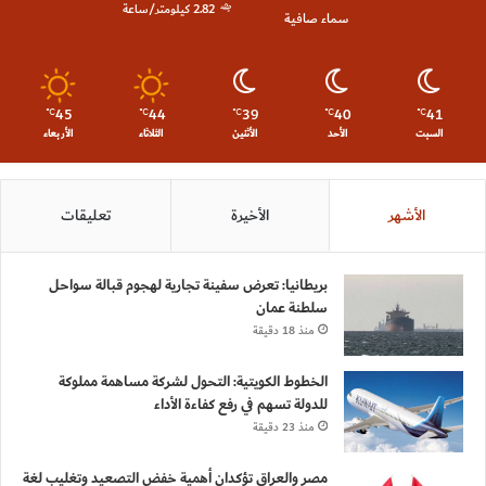
2.82 كيلومتر/ساعة
سماء صافية
45
44
39
40
41
℃
℃
℃
℃
℃
السبت
الأحد
الأثنين
الثلاثاء
الأربعاء
الأشهر
الأخيرة
تعليقات
بريطانيا: تعرض سفينة تجارية لهجوم قبالة سواحل
سلطنة عمان
منذ 18 دقيقة
الخطوط الكويتية: التحول لشركة مساهمة مملوكة
للدولة تسهم في رفع كفاءة الأداء
منذ 23 دقيقة
مصر والعراق تؤكدان أهمية خفض التصعيد وتغليب لغة