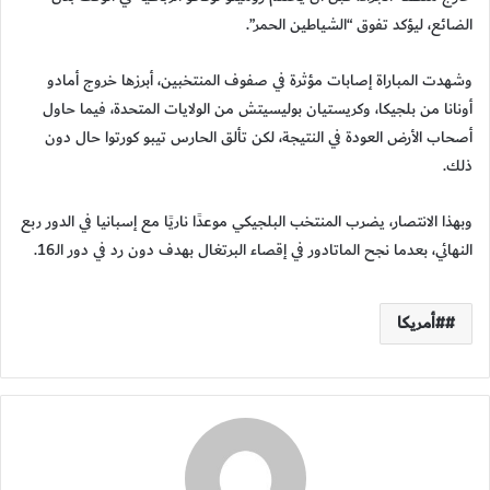
الضائع، ليؤكد تفوق “الشياطين الحمر”.
وشهدت المباراة إصابات مؤثرة في صفوف المنتخبين، أبرزها خروج أمادو
أونانا من بلجيكا، وكريستيان بوليسيتش من الولايات المتحدة، فيما حاول
أصحاب الأرض العودة في النتيجة، لكن تألق الحارس تيبو كورتوا حال دون
ذلك.
وبهذا الانتصار، يضرب المنتخب البلجيكي موعدًا ناريًا مع إسبانيا في الدور ربع
النهائي، بعدما نجح الماتادور في إقصاء البرتغال بهدف دون رد في دور الـ16.
#أمريكا