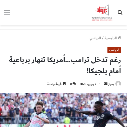
بحث
الق
عن
الرئيسية
/
الرياضي
الرياضي
رغم تدخل ترامب…أمريكا تنهار برباعية
أمام بلجيكا!
أرسل
برواز
7 يوليو، 2026
0
دقيقة واحدة
بريدا
إلكترونيا