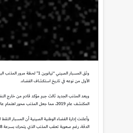
الأول من نوعه في تاريخ استكشاف الفضاء.
المكتشف عام 2019، مما جعل المذنب محور اهتمام عالمي من قبل وكالات الفضاء الكبرى التي سارعت لمتابعته ودراسته.
وأعلنت إدارة الفضاء الوطنية الصينية أن المسبار التقط ا
الدقة، رغم صعوبة تعقب المذنب الذي يتحرك بسرعة 58 كيلومترًا في الثانية ويبعد نحو 29 مليون كيلومتر عن المريخ.