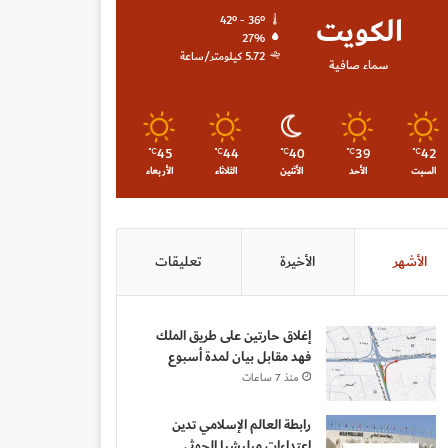
الكويت
42º - 36º
27%
5.72 كيلومتر/ساعة
سماء صافية
45
44
40
39
42
℃
℃
℃
℃
℃
السبت
الأحد
الأثنين
الثلاثاء
الأربعاء
الأشهر
الأخيرة
تعليقات
إغلاق حارتين على طريق الملك
فهد مقابل بيان لمدة أسبوع
منذ 7 ساعات
رابطة العالم الإسلامي تدين
اعتداءات ميليشيا الحوثي