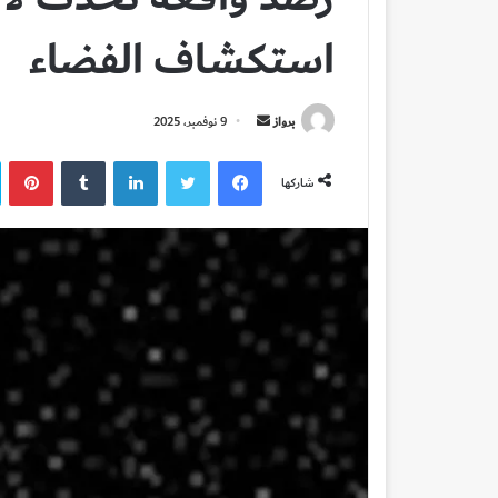
استكشاف الفضاء
أرسل
برواز
9 نوفمبر، 2025
بريدا
فيسبوك
تويتر
لينكدإن
بي
إلكترونيا
شاركها