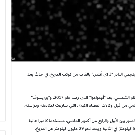
وثق المسبار الصيني “تيانوين 1” لحظة مرور المذنب البينجمي النادر “3 آي أتلس” بالقرب من كوكب المريخ، في حدث يعد
ويعد المذنب الجديد ثالث جرم مؤكد قادم من خارج النظام الشمسي، بعد “أومواموا” الذي رصد عام 2017، و”بوريسوف”
لصور بين الأول والرابع من أكتوبر الماضي، مستخدمًا كاميرا عالية