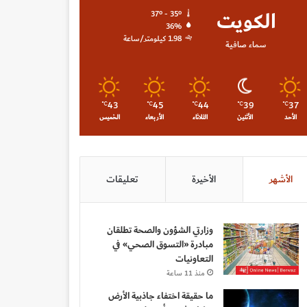
الكويت
37º - 35º
36%
1.98 كيلومتر/ساعة
سماء صافية
43
45
44
39
37
℃
℃
℃
℃
℃
الأحد
الأثنين
الثلاثاء
الأربعاء
الخميس
الأشهر
الأخيرة
تعليقات
وزارتي الشؤون والصحة تطلقان
مبادرة «التسوق الصحي» في
التعاونيات
منذ 11 ساعة
ما حقيقة اختفاء جاذبية الأرض