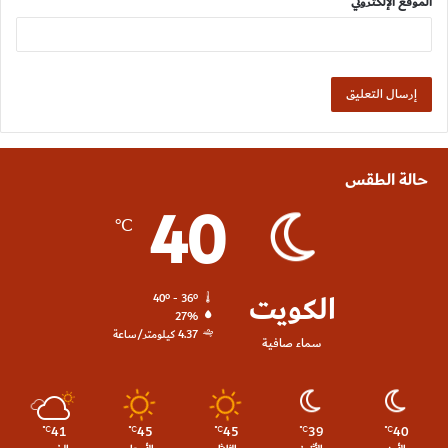
الموقع الإلكتروني
حالة الطقس
40
℃
الكويت
40º - 36º
27%
4.37 كيلومتر/ساعة
سماء صافية
41
45
45
39
40
℃
℃
℃
℃
℃