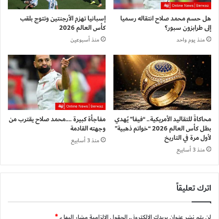
هل حسم محمد صلاح انتقاله رسميا
إسبانيا تهزم الأرجنتين وتتوج بلقب
إلى طرابزون سبور؟
كأس العالم 2026
منذ يوم واحد
منذ أسبوعين
محاكاةً للتقاليد الأمريكية.. “فيفا” يُهدي
مفاجأة كبيرة ….محمد صلاح يقترب من
بطل كأس العالم 2026 “خواتم ذهبية”
وجهته القادمة
لأول مرة في التاريخ
منذ 3 أسابيع
منذ 3 أسابيع
اترك تعليقاً
لن يتم نشر عنوان بريدك الإلكتروني.
الحقول الإلزامية مشار إليها بـ
*