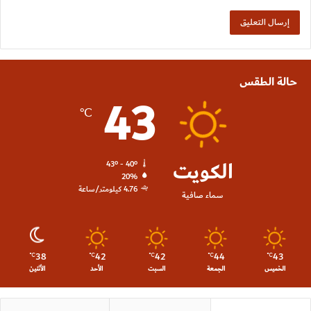
حالة الطقس
43
℃
الكويت
43º - 40º
20%
4.76 كيلومتر/ساعة
سماء صافية
38
42
42
44
43
℃
℃
℃
℃
℃
الخميس
الجمعة
السبت
الأحد
الأثنين