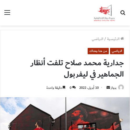
بحث
الق
عن
الرئيسية
/
الرياضي
الرياضي
من هنا وهناك
جدارية محمد صلاح تلفت أنظار
الجماهير في ليفربول
أرسل
برواز
10 أبريل، 2022
0
دقيقة واحدة
بريدا
إلكترونيا