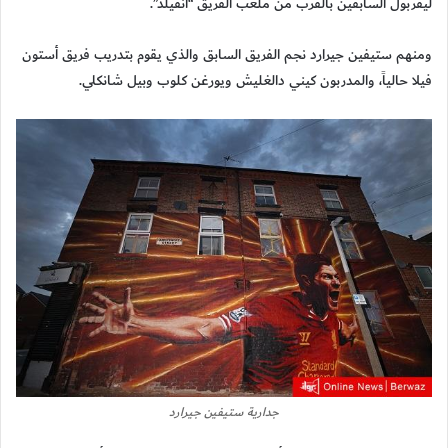
ليفربول السابقين بالقرب من ملعب الفريق “أنفيلد”.
ومنهم ستيفين جيرارد نجم الفريق السابق والذي يقوم بتدريب فريق أستون
فيلا حالياً، والمدربون كيني دالغليش ويورغن كلوب وبيل شانكلي.
جدارية ستيفين جيرارد