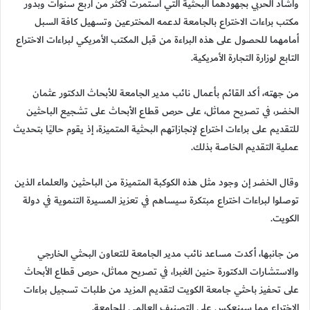
وأشاد الحربي بجهودهما البحثية التي استمرت لأكثر من أربع سنوات وبدور
مكتب براءات الاختراع بالجامعة لدعمه المخترعين وتسهيل كافة السبل
أمامهما للحصول على هذه البراءة من قبل المكتب الأمريكي لبراءات الاختراع
التابع لوزارة التجارة الأمريكية.
من جهته، أكد القائم بأعمال نائب مدير الجامعة للأبحاث الدكتور عثمان
الخضر، في تصريح مماثل، على حرص قطاع الأبحاث على تشجيع الباحثين
للتقديم على براءات اختراع لإنجازاتهم البحثية المتميزة، إذ يقوم حاليًا بتحديث
عملية التقديم الخاصة بذلك.
وقال الخضر إن وجود مثل هذه الكوكبة المتميزة من الباحثين والعلماء الذين
توصلوا لبراءات اختراع مبتكرة سيساهم في تعزيز المسيرة التنموية في دولة
الكويت.
من جانبها، أكدت مساعد نائب مدير الجامعة للتعاون البحثي الخارجي
والاستشارات الدكتورة حنين الغبرا، في تصريح مماثل، حرص قطاع الأبحاث
على تحفيز باحثي جامعة الكويت لتقديم المزيد من طلبات تسجيل براءات
الاختراع مما سينعكس على التصنيف العالمي للجامعة.