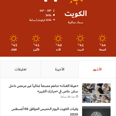
الكويت
44º - 39º
34%
0.54 كيلومتر/ساعة
سماء صافية
45
41
40
41
44
℃
℃
℃
℃
℃
الجمعة
السبت
الأحد
الأثنين
الثلاثاء
الأشهر
الأخيرة
تعليقات
«هيئة الغذاء» تداهم مصنعاً غذائياً غير مرخص داخل
سكن خاص في «مبارك الكبير»
منذ 20 ساعة
وفيات الكويت اليوم الخميس الموافق 06 أغسطس
2026