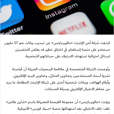
كشفت شركة أمن الإنترنت «مالويربايتس» عن تسريب بيانات نحو 17 مليون
مستخدم على منصة إنستغرام، في اختراق خطير قد يعرّض المتضررين
لرسائل احتيالية تستهدف الاستيلاء على حساباتهم الشخصية.
وأوضحت الشركة المتخصصة في مكافحة البرمجيات الخبيثة أن قراصنة
نشروا أسماء المستخدمين، وعناوين المنازل، وعناوين البريد الإلكتروني،
وأرقام الهواتف، وبيانات شخصية أخرى على شبكة الإنترنت المظلمة، ما يزيد
من مخاطر الاحتيال الإلكتروني وسرقة الحسابات.
وبيّنت «مالويربايتس» أن مجموعة القرصنة المعروفة باسم «شاين هانترز»
تقف خلف الاختراق، بعد استهدافها منصة «سيلز فورس» الأميركية