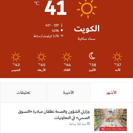
41
℃
الكويت
41º - 35º
41%
1.76 كيلومتر/ساعة
سماء صافية
43
45
44
38
37
℃
℃
℃
℃
℃
الأحد
الأثنين
الثلاثاء
الأربعاء
الخميس
الأشهر
الأخيرة
تعليقات
وزارتي الشؤون والصحة تطلقان مبادرة «التسوق
الصحي» في التعاونيات
منذ 12 ساعة