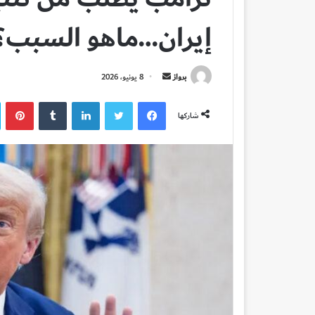
إيران…ماهو السبب؟
أرسل
برواز
8 يونيو، 2026
بريدا
فيسبوك
تويتر
لينكدإن
بي
إلكترونيا
شاركها