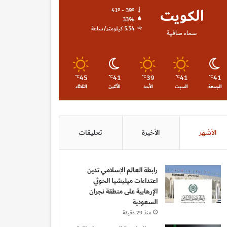
الكويت
41º - 39º
33%
5.54 كيلومتر/ساعة
سماء صافية
45
41
39
41
41
℃
℃
℃
℃
℃
الجمعة
السبت
الأحد
الأثنين
الثلاثاء
الأشهر
الأخيرة
تعليقات
رابطة العالم الإسلامي تدين
اعتداءات ميليشيا الحوثي
الإرهابية على منطقة نجران
السعودية
منذ 29 دقيقة