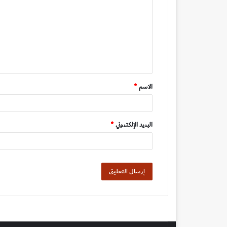
ت
ع
ل
ي
ق
الاسم
*
*
البريد الإلكتروني
*