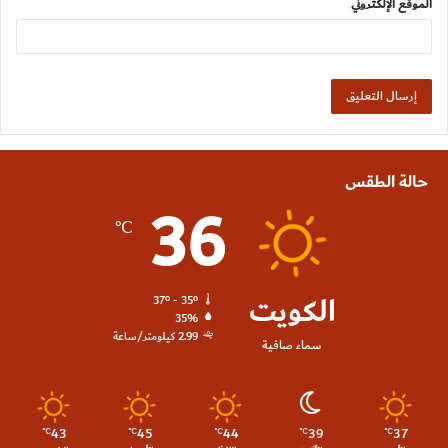
الموقع الإلكتروني
حالة الطقس
36
℃
الكويت
37º - 35º
35%
2.99 كيلومتر/ساعة
سماء صافية
43
45
44
39
37
℃
℃
℃
℃
℃