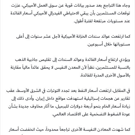
وجاء هذا التراجع بعد صدور بيانات قوية عن سوق العمل الأميركي، عززت
توقعات المستثمرين بأن يبقي الاحتياطي الفيدرالي الأميركي أسعار الفائدة
عند مستويات مرتفعة لفترة أطول.
كما ارتفعت عوائد سندات الخزانة الأميركية لأجل عشر سنوات إلى أعلى
مستوياتها خلال أسبوعين.
ويؤدي ارتفاع أسعار الفائدة وعوائد السندات إلى تقليص جاذبية الذهب
بالنسبة للمستثمرين، نظراً لأن المعدن النفيس لا يحقق عائداً مالياً مقارنة
بالأصول الأخرى المدرة للفائدة.
في المقابل، ارتفعت أسعار النفط بعد تجدد التوترات في الشرق الأوسط، عقب
تقارير عن هجمات إسرائيلية استهدفت مواقع داخل إيران. وأدى ذلك إلى
زيادة أسعار الخام بنحو أربعة دولارات للبرميل، ما أثار مخاوف جديدة بشأن
عودة الضغوط التضخمية على الاقتصاد العالمي.
كما شهدت المعادن النفيسة الأخرى تراجعاً محدوداً، حيث انخفضت أسعار