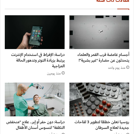
مقالات ذات صلة
أجسام غامضة قرب القمر والعلماء
دراسة: الإفراط في استخدام الإنترنت
يتحدثون عن حضارة “غير بشرية”!
يرتبط بزيادة التوتر وتدهور الحالة
المزاجية
منذ يوم واحد
منذ يومين
روسيا تعلن خططًا لتطوير 3 لقاحات
دراسة: دون حفر أو إبر.. علاج “منخفض
جديدة لعلاج السرطان
التكلفة” لتسوس أسنان الأطفال