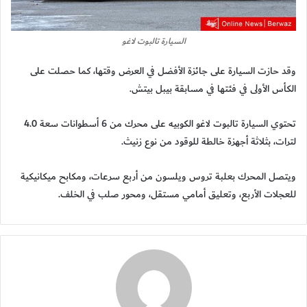
السيارة تالبوت لاغو
وقد حازت السيارة على جائزة الأفضل في العرض وقتها، كما حصلت على
الكأس الأولى في فئتها في مسابقة بيبل بيتش.
تحتوي السيارة تالبوت لاغو الكوبيه على محرك من 6 أسطوانات سعة 4.0
لترات، بثلاثة أجهزة خالطة للوقود من نوع زنيث.
ويتصل المحرك بعلبة تروس ويلسون من أربع سرعات، ومكابح ميكانيكية
للعجلات الأربع، وتعليق أمامي مستقل، ومحور صلب في الخلف.