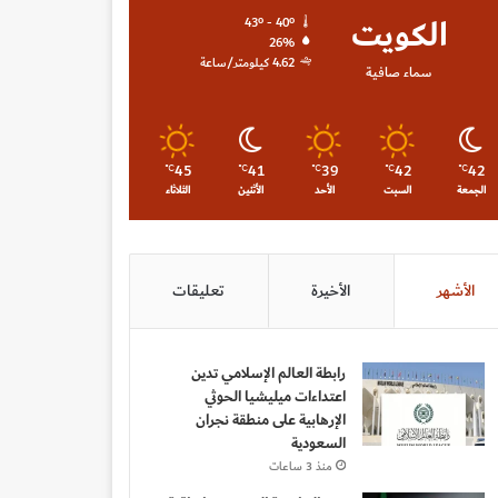
الكويت
43º - 40º
26%
4.62 كيلومتر/ساعة
سماء صافية
45
41
39
42
42
℃
℃
℃
℃
℃
الجمعة
السبت
الأحد
الأثنين
الثلاثاء
الأشهر
الأخيرة
تعليقات
رابطة العالم الإسلامي تدين
اعتداءات ميليشيا الحوثي
الإرهابية على منطقة نجران
السعودية
منذ 3 ساعات