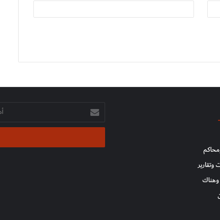
أدخل
بريدك
الإلكتروني
محاكم
 وتقارير
وهناك