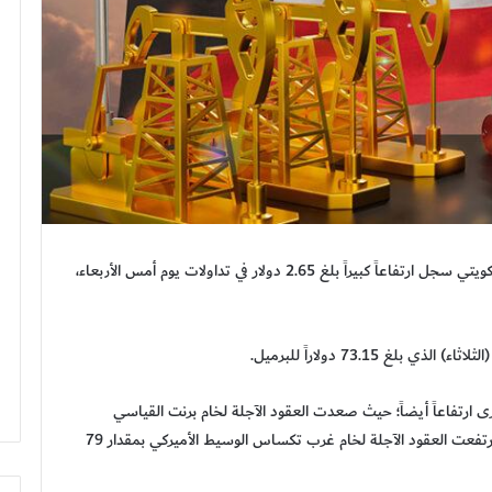
أعلنت مؤسسة البترول الكويتية أن سعر برميل النفط الكويتي سجل ارتفاعاً كبيراً بلغ 2.65 دولار في تداولات يوم أمس الأربعاء،
غ 73.15 دولاراً للبرميل.
 ارتفاعاً أيضاً؛ حيث صعدت العقود الآجلة لخام برنت القياسي
بمقدار 73 سنتاً لتستقر عند 73.24 دولاراً للبرميل، كما ارتفعت العقود الآجلة لخام غرب تكساس الوسيط الأميركي بمقدار 79