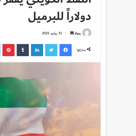
دولاراً للبرميل
أرسل
برواز
31 يوليو، 2025
بريدا
فيسبوك
تويتر
لينكدإن
بي
إلكترونيا
شاركها