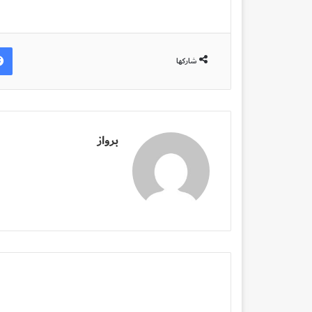
شاركها
برواز