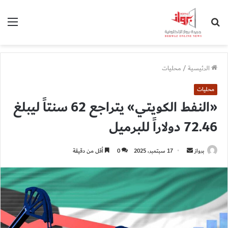
بحث
الق
عن
الرئيسية
/
محليات
محليات
«النفط الكويتي» يتراجع 62 سنتاً ليبلغ
72.46 دولاراً للبرميل
أرسل
برواز
17 سبتمبر، 2025
0
أقل من دقيقة
بريدا
إلكترونيا