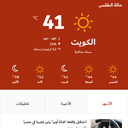
حالة الطقس
41
℃
الكويت
44º - 40º
21%
5.2 كيلومتر/ساعة
سماء صافية
38
42
41
44
44
℃
℃
℃
℃
℃
الخميس
الجمعة
السبت
الأحد
الأثنين
الأشهر
الأخيرة
تعليقات
اختلاق واقعة “فتاة أوبر” يثير غضبا في مصر!