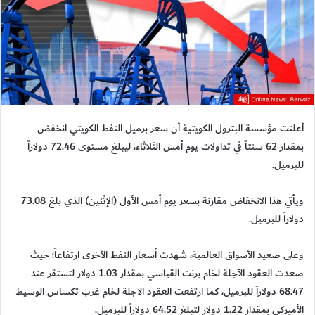
أعلنت مؤسسة البترول الكويتية أن سعر برميل النفط الكويتي انخفض
بمقدار 62 سنتاً في تداولات يوم أمس الثلاثاء، ليبلغ مستوى 72.46 دولاراً
للبرميل.
ويأتي هذا الانخفاض مقارنة بسعر يوم أمس الأول (الإثنين) الذي بلغ 73.08
دولاراً للبرميل.
وعلى صعيد الأسواق العالمية، شهدت أسعار النفط الأخرى ارتفاعاً؛ حيث
صعدت العقود الآجلة لخام برنت القياسي بمقدار 1.03 دولار لتستقر عند
68.47 دولاراً للبرميل، كما ارتفعت العقود الآجلة لخام غرب تكساس الوسيط
الأميركي بمقدار 1.22 دولار لتبلغ 64.52 دولاراً للبرميل.