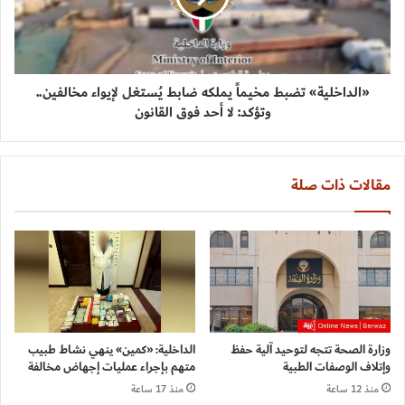
«الداخلية» تضبط مخيماً يملكه ضابط يُستغل لإيواء مخالفين..
وتؤكد: لا أحد فوق القانون
مقالات ذات صلة
وزارة الصحة تتجه لتوحيد آلية حفظ
الداخلية: «كمين» ينهي نشاط طبيب
وإتلاف الوصفات الطبية
متهم بإجراء عمليات إجهاض مخالفة
منذ 12 ساعة
منذ 17 ساعة