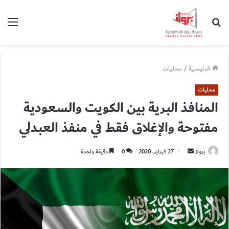
بحث
الق
عن
الرئيسية
/
محليات
محليات
المنافذ البرية بين الكويت والسعودية
مفتوحة والإغلاق فقط في منفذ العبدلي
أرسل
برواز
27 فبراير، 2020
0
دقيقة واحدة
بريدا
إلكترونيا