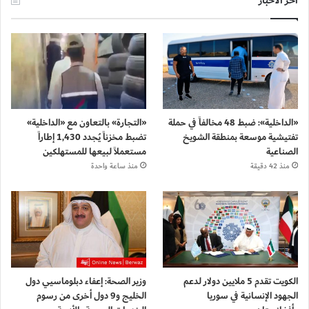
آخر الأخبار
«الداخلية»: ضبط 48 مخالفاً في حملة
«التجارة» بالتعاون مع «الداخلية»
تفتيشية موسعة بمنطقة الشويخ
تضبط مخزناً يُجدد 1,430 إطاراً
الصناعية
مستعملاً لبيعها للمستهلكين
منذ 42 دقيقة
منذ ساعة واحدة
الكويت تقدم 5 ملايين دولار لدعم
وزير الصحة: إعفاء دبلوماسيي دول
الجهود الإنسانية في سوريا
الخليج و9 دول أخرى من رسوم