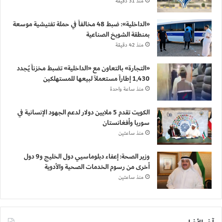
منذ 31 دقيقة
«الداخلية»: ضبط 48 مخالفاً في حملة تفتيشية موسعة
بمنطقة الشويخ الصناعية
منذ 42 دقيقة
«التجارة» بالتعاون مع «الداخلية» تضبط مخزناً يُجدد
1,430 إطاراً مستعملاً لبيعها للمستهلكين
منذ ساعة واحدة
الكويت تقدم 5 ملايين دولار لدعم الجهود الإنسانية في
سوريا وأفغانستان
منذ ساعتين
وزير الصحة: إعفاء دبلوماسيي دول الخليج و9 دول
أخرى من رسوم الخدمات الصحية والأدوية
منذ ساعتين