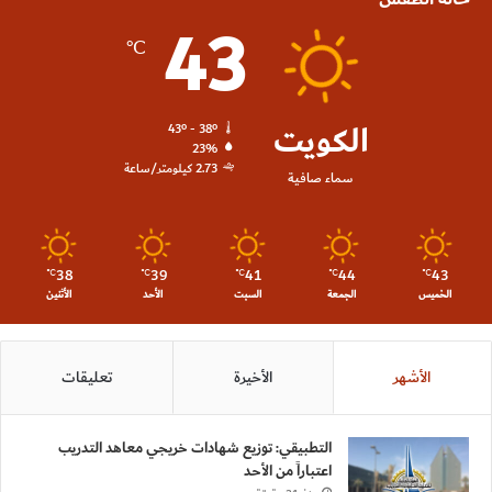
43
℃
الكويت
43º - 38º
23%
2.73 كيلومتر/ساعة
سماء صافية
38
39
41
44
43
℃
℃
℃
℃
℃
الخميس
الجمعة
السبت
الأحد
الأثنين
الأشهر
الأخيرة
تعليقات
التطبيقي: توزيع شهادات خريجي معاهد التدريب
اعتباراً من الأحد